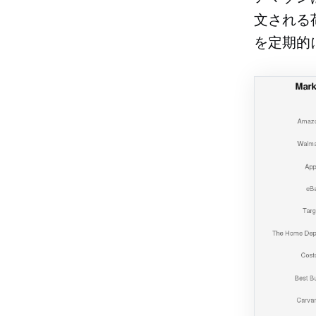
文される
を定期的