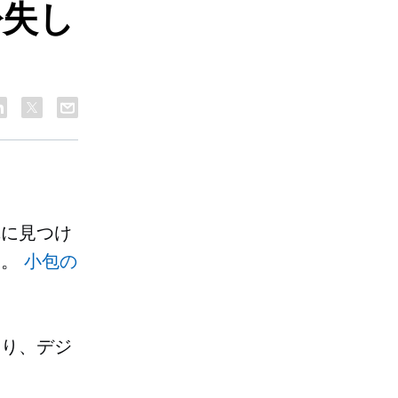
紛失し
単に見つけ
た。
小包の
あり、デジ