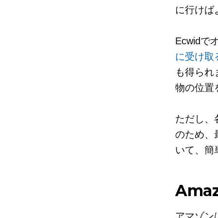
に行けば
Ecwi
に受け取
も得られ
物の位置
ただし、
のため、
いて、簡
Ama
アマゾン