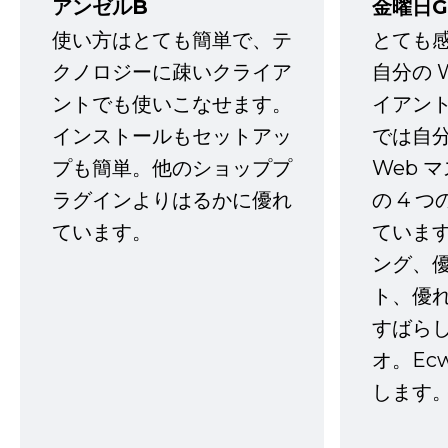
アンゼルB
金曜日G
使い方はとても簡単で、テ
とても
クノロジーに疎いクライア
自分の 
ントでも使いこなせます。
イアン
インストールもセットアッ
では自
プも簡単。他のショッププ
Web 
ラグインよりはるかに優れ
の 4 
ています。
ていま
ング、
ト、優
すばらし
オ。Ec
します。