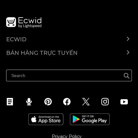
ECWID
Ecwid.com
BÁN HÀNG TRỰC TUYẾN
Trung tâm trợ giúp
Bán ở bất cứ đâu
Quảng bá ở bất cứ đâu
Kiểm soát mọi thứ
Privacy Policy