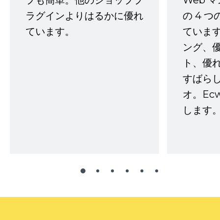
プも簡単。他のショッププ
Web 
ラグインよりはるかに優れ
の 4 
ています。
ていま
ング、
ト、優
すばらし
オ。Ec
します。