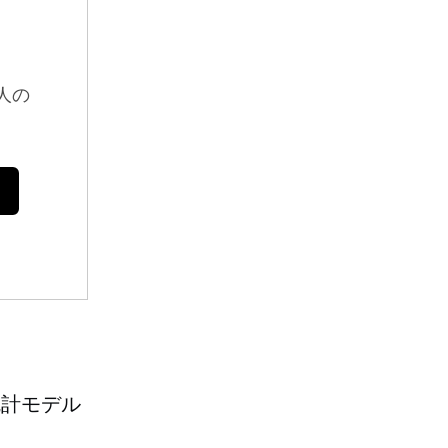
人の
統計モデル
」