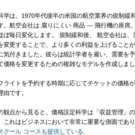
科学は、1970年代後半の米国の航空業界の規制緩
す。航空会社は
腐りにくい
商品 — 飛行機の座席
ほぼ毎日変化します。
規制緩和後、
航空会社は、
を変更することで、より多くの利益を上げること
に気付きました。彼らは統計学者を雇い、需要を
て価格を変更するための複雑なモデルを作成しま
フライトを予約する時期に応じてチケットの価格
理由です。
の観点から見ると、価格設定科学は「収益管理」
。これはビジネスにおいて非常に重要な側面であ
スクール
コースも提供している
.