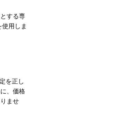
事とする専
を使用しま
設定を正し
とに、価格
ありませ