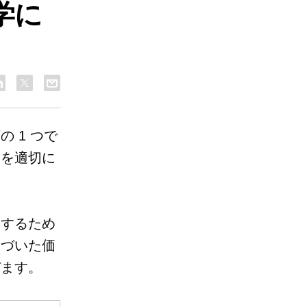
学に
 1 つで
定を適切に
定するため
基づいた価
びます。