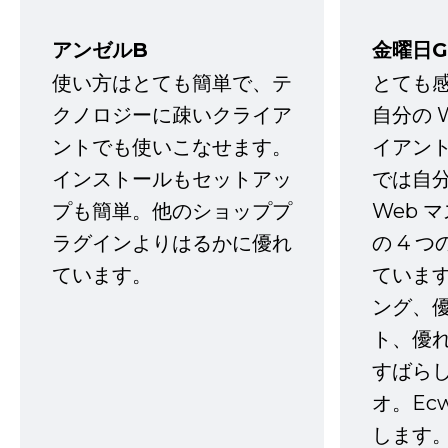
アンゼルB
金曜日G
使い方はとても簡単で、テ
とても
クノロジーに疎いクライア
自分の 
ントでも使いこなせます。
イアン
インストールもセットアッ
では自
プも簡単。他のショッププ
Web 
ラグインよりはるかに優れ
の 4 
ています。
ていま
ング、
ト、優
すばらし
オ。Ec
します。