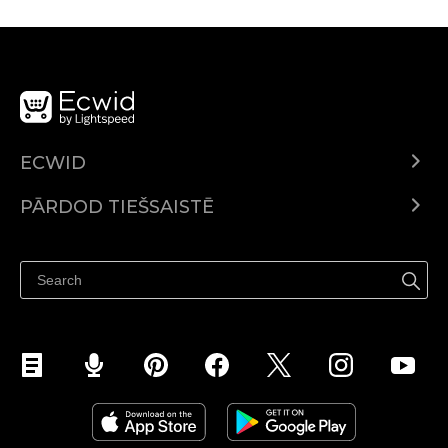
ECWID
Ecwid.com
PĀRDOD TIEŠSAISTĒ
Izcenojumi
Pārdod visur
Palīdzības centrs
Pārdod Facebook
Pārdod Instagram