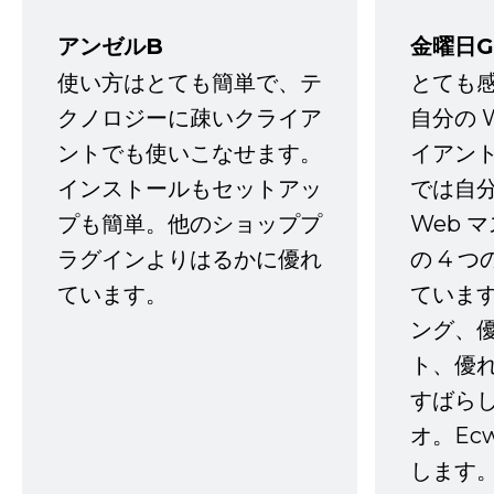
アンゼルB
金曜日G
使い方はとても簡単で、テ
とても
クノロジーに疎いクライア
自分の 
ントでも使いこなせます。
イアン
インストールもセットアッ
では自
プも簡単。他のショッププ
Web 
ラグインよりはるかに優れ
の 4 
ています。
ていま
ング、
ト、優
すばらし
オ。Ec
します。