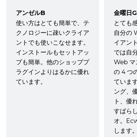
アンゼルB
金曜日G
使い方はとても簡単で、テ
とても
クノロジーに疎いクライア
自分の 
ントでも使いこなせます。
イアン
インストールもセットアッ
では自
プも簡単。他のショッププ
Web 
ラグインよりはるかに優れ
の 4 
ています。
ていま
ング、
ト、優
すばらし
オ。Ec
します。