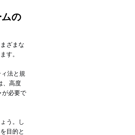
ームの
さまざまな
します。
ティ法と規
は、高度
ャが必要で
しょう。し
とを目的と