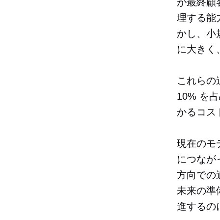
が最終顧
理する能
かし、小
に大きく
これらの
10% 
かるコス
現在のモ
につなが
方向での
未来の準
進するの