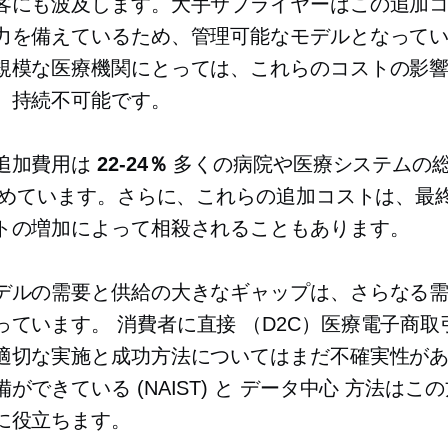
客にも波及します。大手サプライヤーはこの追加
力を備えているため、管理可能なモデルとなって
規模な医療機関にとっては、これらのコストの影
、持続不可能です。
追加費用は
22-24％
多くの病院や医療システムの
を占めています。さらに、これらの追加コストは、最
トの増加によって相殺されることもあります。
デルの需要と供給の大きなギャップは、さらなる
っています。
消費者に直接
（D2C）医療電子商取
適切な実施と成功方法についてはまだ不確実性が
備ができている
(NAIST) と
データ中心
方法はこの
に役立ちます。