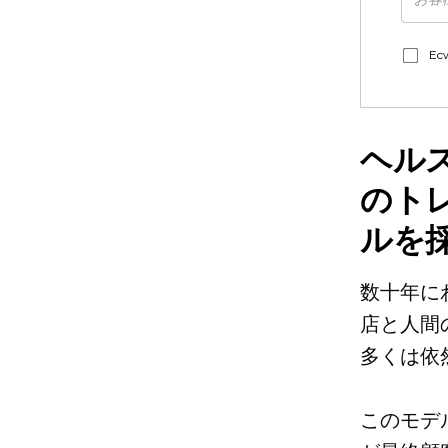
E
ヘル
のト
ルを
数十年に
店と人間
多くは依
このモデ