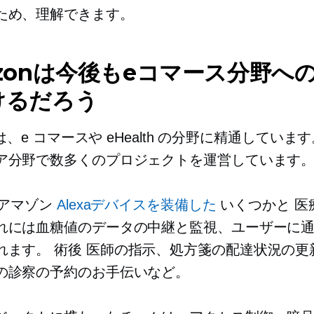
ため、理解できます。
zonは今後もeコマース分野へ
けるだろう
n は、e コマースや eHealth の分野に精通していま
ア分野で数多くのプロジェクトを運営しています
、アマゾン
Alexaデバイスを装備した
いくつかと
医
れには血糖値のデータの中継と監視、ユーザーに
れます。
術後
医師の指示、処方箋の配達状況の更
の診察の予約のお手伝いなど。