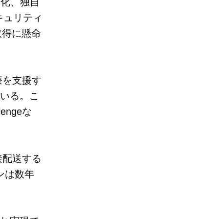
号化、独自
キュリティ
取得に懸命
療を支援す
でいる。こ
engeな
接配送する
ゾンは数年