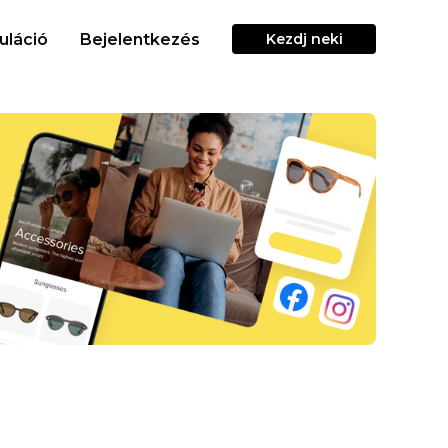
uláció
Bejelentkezés
Kezdj neki