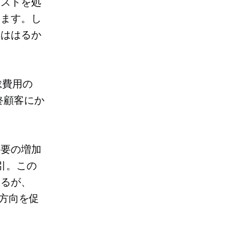
コストを処
います。し
響ははるか
総費用の
終顧客にか
需要の増加
引。この
あるが、
方向を促