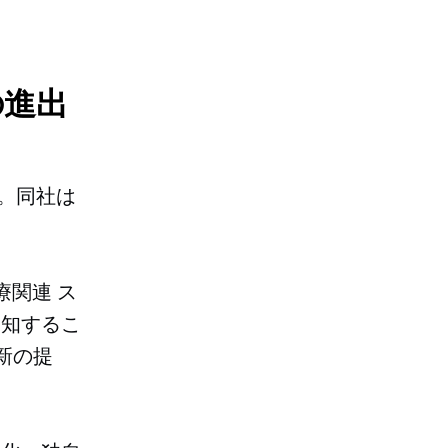
の進出
す。同社は
。
療関連
ス
通知するこ
新の提