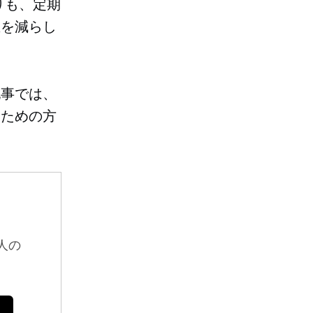
りも、定期
生を減らし
記事では、
るための方
人の