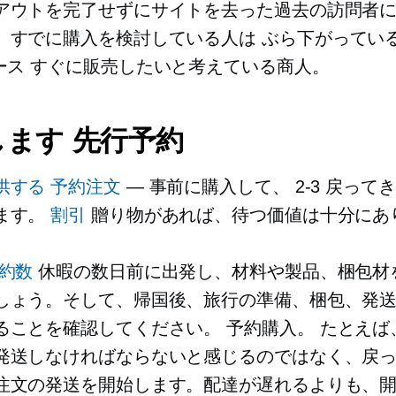
アウトを完了せずにサイトを去った過去の訪問者
。すでに購入を検討している人は
ぶら下がってい
ース
すぐに販売したいと考えている商人。
します
先行予約
供する
予約注文
— 事前に購入して、
2-3
戻ってき
ます。
割引
贈り物があれば、待つ価値は十分にあ
約数
休暇の数日前に出発し、材料や製品、梱包材
しょう。そして、帰国後、旅行の準備、梱包、発
ることを確認してください。
予約購入。
たとえば
発送しなければならないと感じるのではなく、戻っ
注文の発送を開始します。配達が遅れるよりも、