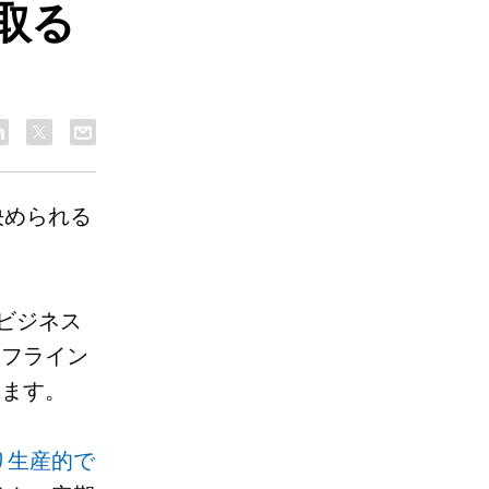
取る
決められる
ビジネス
オフライン
ります。
り生産的で