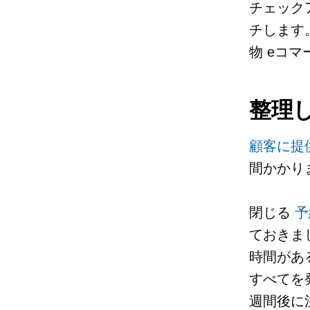
チェック
チします
物
eコマ
整理
顧客に提
間かかり
閉じる
予
ておきま
時間があ
すべてを
週間後に