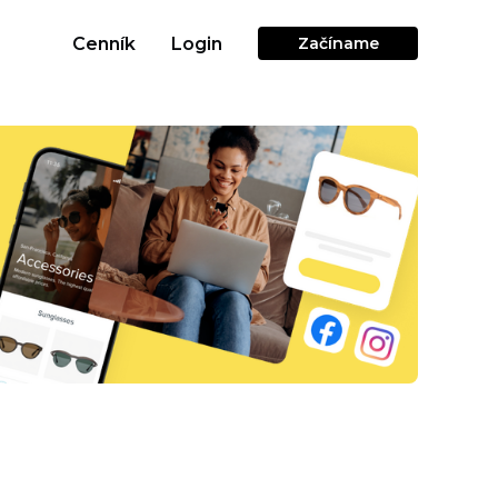
Cenník
Login
Začíname