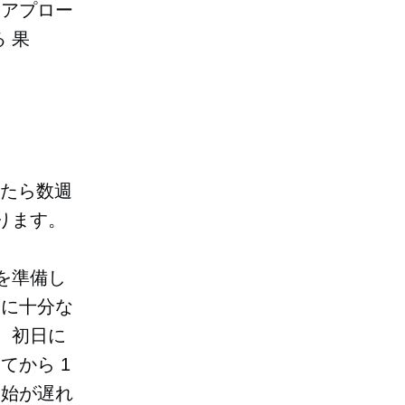
にアプロー
る
果
たら数週
ります。
を準備し
送に十分な
、初日に
てから 1
開始が遅れ