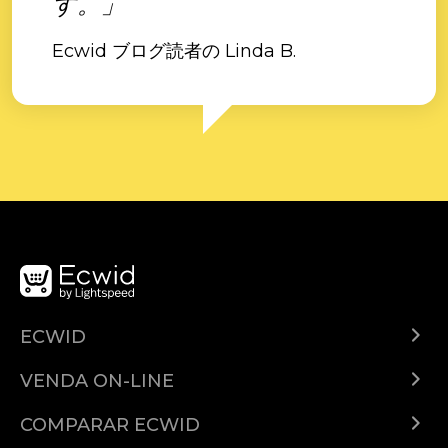
す。」
Ecwid ブログ読者の Linda B.
ECWID
Ecwid.com
VENDA ON-LINE
Planos e preços
Venda em qualquer lugar
Central de ajuda
COMPARAR ECWID
Venda no Facebook