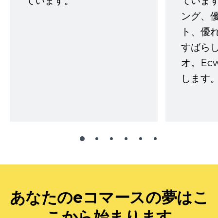
ています。
ていま
ング、
ト、優
すばらし
オ。Ec
します。
あなたのeコマースの夢はこ
こから始まります