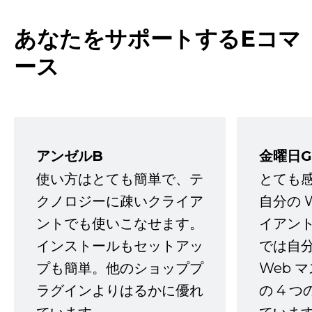
あなたをサポートするEコマ
ース
アンゼルB
金曜日G
使い方はとても簡単で、テ
とても
クノロジーに疎いクライア
自分の 
ントでも使いこなせます。
イアン
インストールもセットアッ
では自
プも簡単。他のショッププ
Web 
ラグインよりはるかに優れ
の 4 