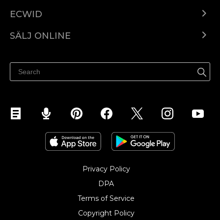
ECWID
Ecwid.com
SÄLJ ONLINE
Pris
Sälj överallt
Hjälpcenter
Sälj på Facebook
Sälj på Instagram
Privacy Policy
DPA
Terms of Service
Copyright Policy‎