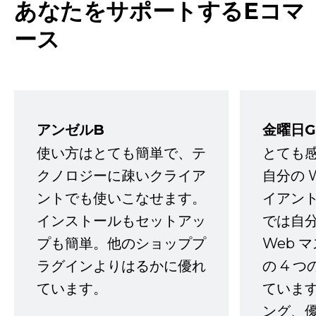
あなたをサポートするEコマ
ース
アンゼルB
金曜日G
使い方はとても簡単で、テ
とても
クノロジーに疎いクライア
自分の 
ントでも使いこなせます。
イアン
インストールもセットアッ
では自
プも簡単。他のショッププ
Web 
ラグインよりはるかに優れ
の 4 
ています。
ていま
ング、