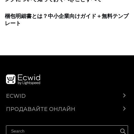
梱包明細書とは？中小企業向けガイド＋無料テンプ
レート
ECWID
Ecwid.com
ПРОДАВАЙТЕ ОНЛАЙН
Помощен център
Продават навсякъде
Продавайте във Facebook