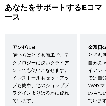
あなたをサポートするEコマ
ース
アンゼルB
金曜日G
使い方はとても簡単で、テ
とても
クノロジーに疎いクライア
自分の 
ントでも使いこなせます。
イアン
インストールもセットアッ
では自
プも簡単。他のショッププ
Web 
ラグインよりはるかに優れ
の 4 
ています。
ていま