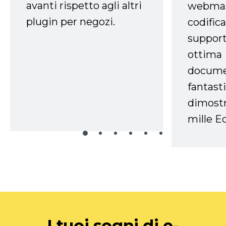
avanti rispetto agli altri
webmast
plugin per negozi.
codifica
support
ottima
docume
fantasti
dimostr
mille Ec
I tuoi sogni di e-