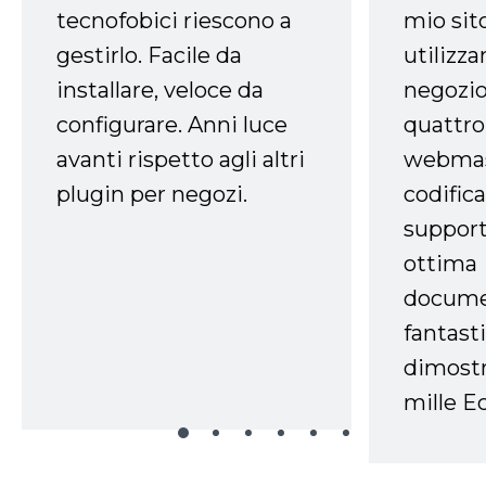
tecnofobici riescono a
mio sit
gestirlo. Facile da
utilizza
installare, veloce da
negozio
configurare. Anni luce
quattro
avanti rispetto agli altri
webmast
plugin per negozi.
codifica
support
ottima
docume
fantasti
dimostr
mille Ec