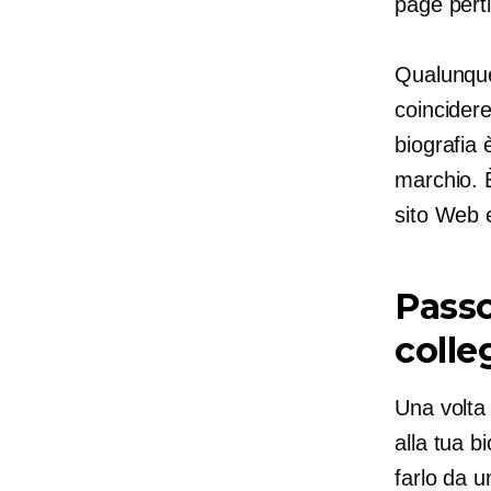
page perti
Qualunque
coincidere
biografia 
marchio. È
sito Web e 
Passo
colle
Una volta 
alla tua b
farlo da u