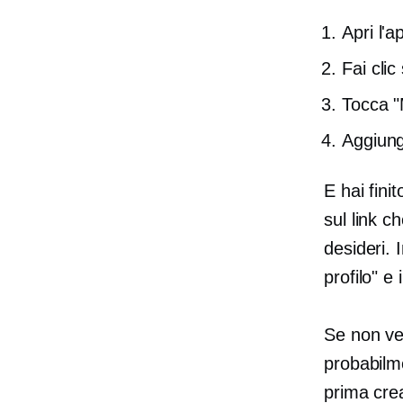
Apri l'a
Fai clic
Tocca "M
Aggiung
E hai fini
sul link c
desideri. 
profilo" e 
Se non ved
probabilm
prima crea