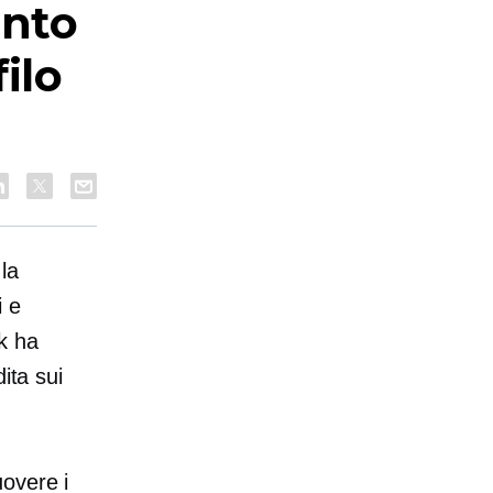
ento
ilo
la
i e
k ha
ita sui
overe i