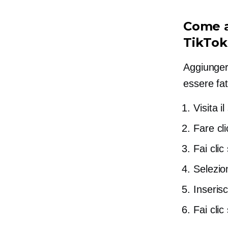
Come a
TikTok
Aggiunger
essere fat
Visita i
Fare cli
Fai clic
Selezion
Inserisc
Fai clic