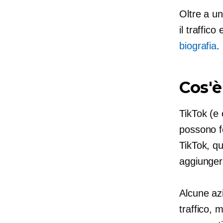
Oltre a un
il traffic
biografia
.
Cos'è
TikTok (e 
possono fo
TikTok, qu
aggiungera
Alcune az
traffico, 