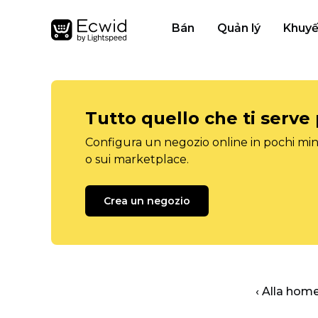
Bán
Quản lý
Khuyế
Tutto quello che ti serve
Configura un negozio online in pochi minu
o sui marketplace.
Crea un negozio
‹ Alla hom