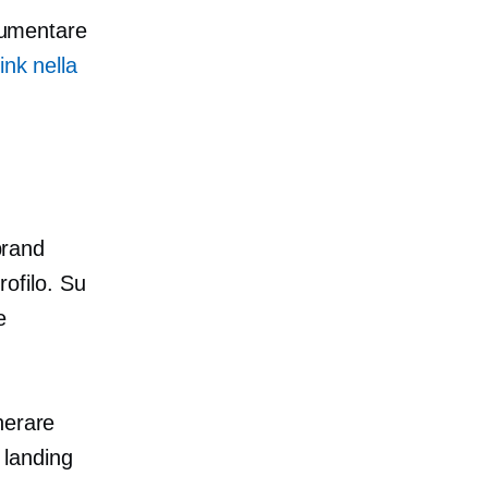
 aumentare
nk nella
brand
rofilo. Su
e
nerare
 landing