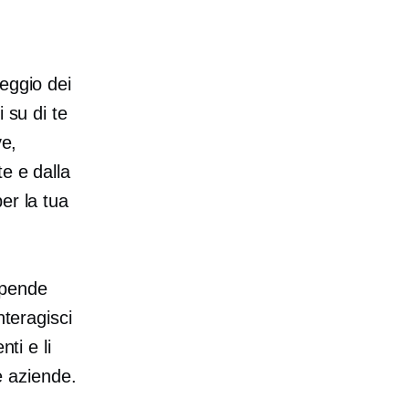
eggio dei
 su di te
ve,
e e dalla
er la tua
ipende
nteragisci
ti e li
le aziende.