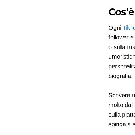
Cos'è
Ogni
TikT
follower e
o sulla tu
umoristic
personalit
biografia.
Scrivere 
molto dal 
sulla piat
spinga a s