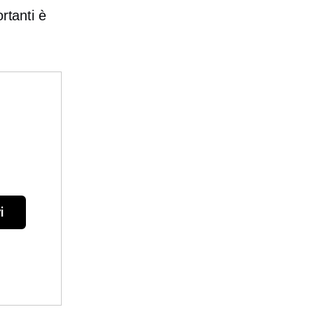
rtanti è
i