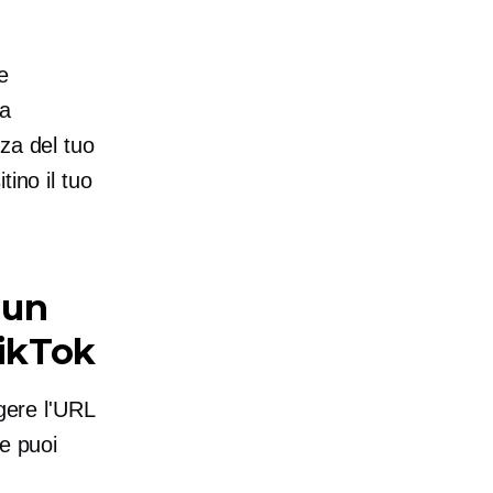
e
ua
za del tuo
ino il tuo
 un
TikTok
ngere l'URL
me puoi