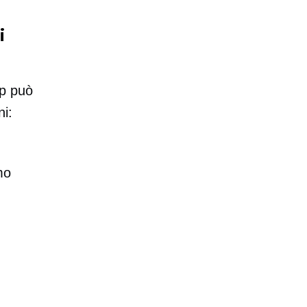
i
op può
ni:
mo