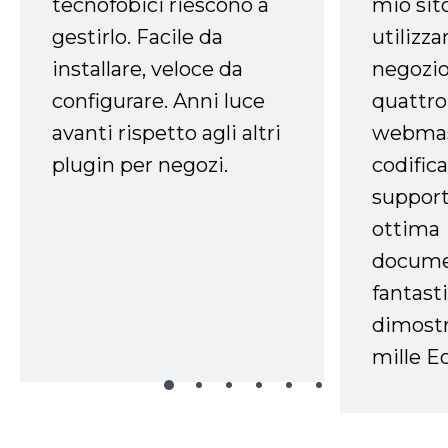
tecnofobici riescono a
mio sit
gestirlo. Facile da
utilizza
installare, veloce da
negozio
configurare. Anni luce
quattro
avanti rispetto agli altri
webmast
plugin per negozi.
codifica
support
ottima
docume
fantasti
dimostr
mille Ec