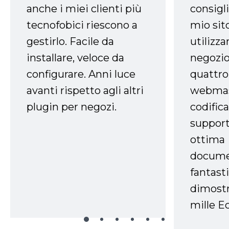
anche i miei clienti più
consigli
tecnofobici riescono a
mio sit
gestirlo. Facile da
utilizza
installare, veloce da
negozio
configurare. Anni luce
quattro
avanti rispetto agli altri
webmast
plugin per negozi.
codifica
support
ottima
docume
fantasti
dimostr
mille Ec