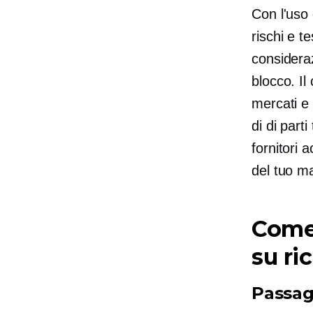
Con l'uso
rischi e t
consideraz
blocco. Il
mercati e
di
di parti
fornitori 
del tuo m
Come 
su ri
Passag