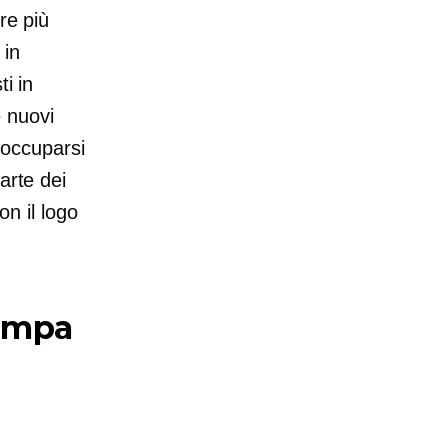
re più
 in
i in
e nuovi
occuparsi
arte dei
on il logo
tampa