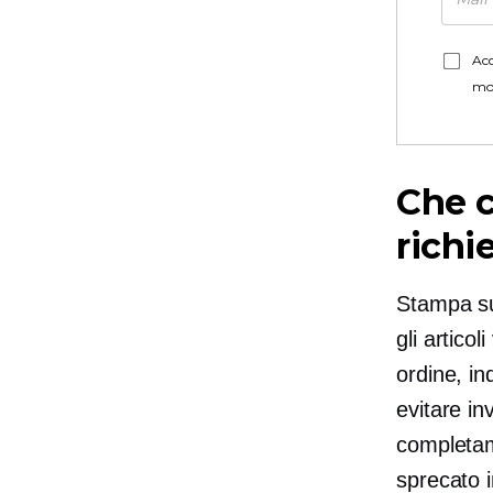
Acc
mo
Che c
richi
Stampa su
gli artico
ordine, in
evitare in
completam
sprecato 