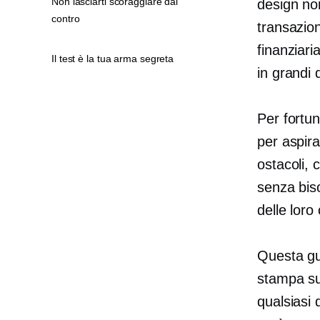
Non lasciarti scoraggiare dai
design non
contro
transazio
finanziari
Il test è la tua arma segreta
in grandi 
Per fortu
per aspira
ostacoli, 
senza biso
delle loro
Questa gui
stampa su
qualsiasi 