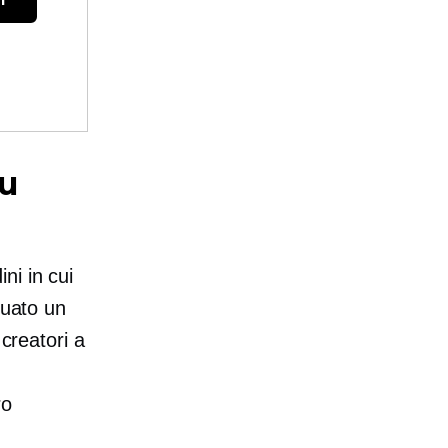
su
ni in cui
tuato un
 creatori a
ro