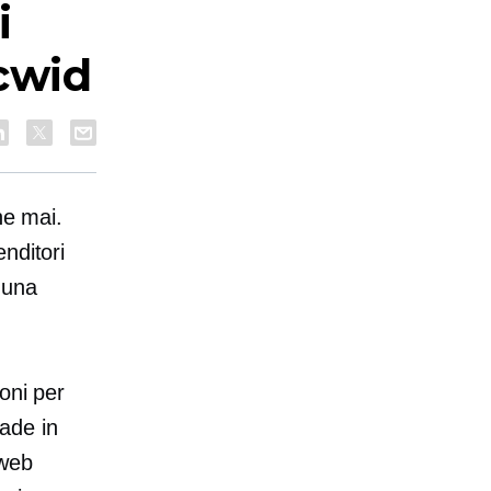
i
cwid
he mai.
nditori
 una
oni per
cade in
 web