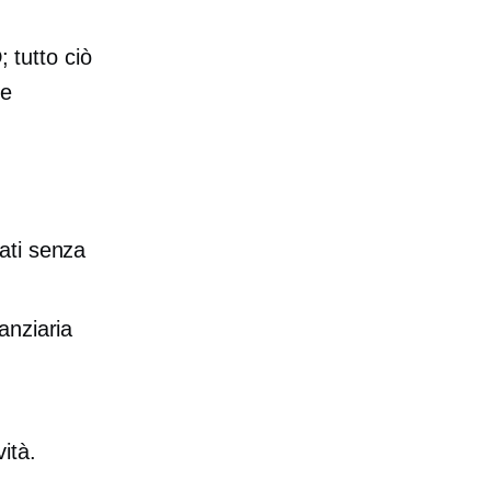
 tutto ciò
te
ati senza
anziaria
ità.