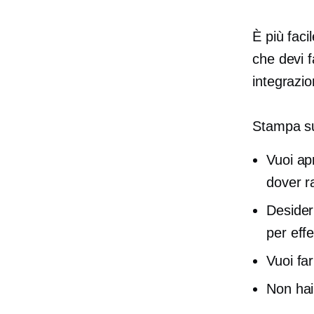
È più faci
che devi f
integrazi
Stampa su
Vuoi ap
dover r
Desider
per effe
Vuoi far
Non hai 