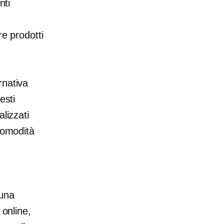
nti
re prodotti
rnativa
esti
lizzati
comodità
 una
 online,