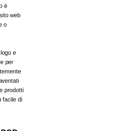
so è
 sito web
e o
 logo e
le per
ntemente
aventati
e prodotti
 facile di