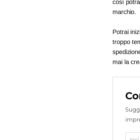
così potra
marchio.
Potrai ini
troppo te
spedizione
mai la cr
Co
Sugg
impre