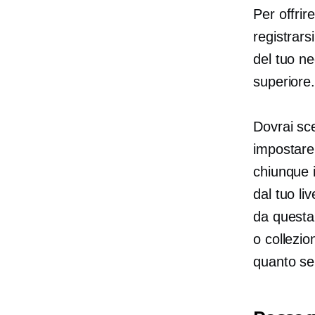
Per offrir
registrar
del tuo ne
superiore
Dovrai sce
impostare 
chiunque 
dal tuo li
da questa 
o collezio
quanto se