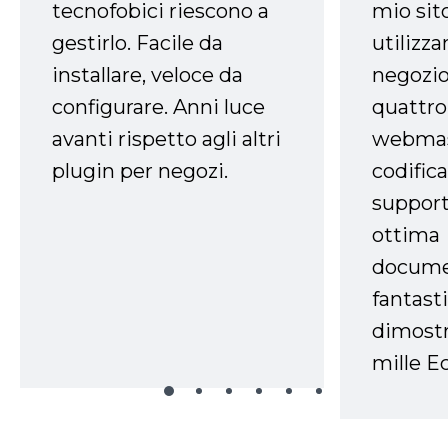
tecnofobici riescono a
mio sit
gestirlo. Facile da
utilizza
installare, veloce da
negozio
configurare. Anni luce
quattro
avanti rispetto agli altri
webmast
plugin per negozi.
codifica
support
ottima
docume
fantasti
dimostr
mille Ec