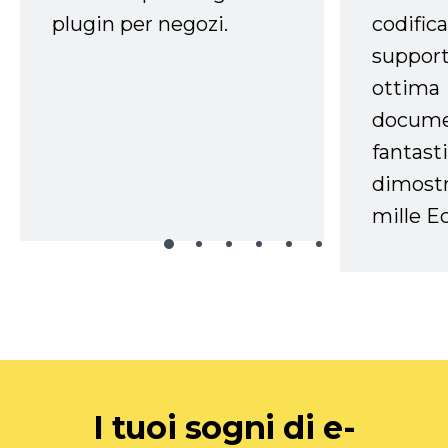
plugin per negozi.
codifica
support
ottima
docume
fantasti
dimostr
mille Ec
I tuoi sogni di e-