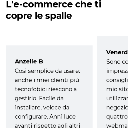
L'e-commerce che ti
copre le spalle
Venerd
Anzelle B
Sono co
Così semplice da usare:
impress
anche i miei clienti più
consigli
tecnofobici riescono a
mio sit
gestirlo. Facile da
utilizza
installare, veloce da
negozio
configurare. Anni luce
quattro
avanti rispetto agli altri
webmast