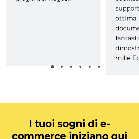
support
ottima
docume
fantasti
dimostr
mille Ec
I tuoi sogni di e-
commerce iniziano qui