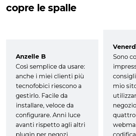
copre le spalle
Venerd
Anzelle B
Sono co
Così semplice da usare:
impress
anche i miei clienti più
consigli
tecnofobici riescono a
mio sit
gestirlo. Facile da
utilizza
installare, veloce da
negozio
configurare. Anni luce
quattro
avanti rispetto agli altri
webmast
plugin per negozi.
codifica