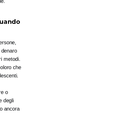
le.
quando
persone,
e denaro
i metodi.
coloro che
escenti.
re o
e degli
no ancora