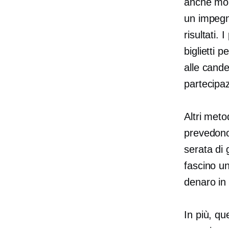
anche mol
un impegn
risultati.
biglietti 
alle cande
partecipaz
Altri meto
prevedono 
serata di 
fascino u
denaro in
In più, qu