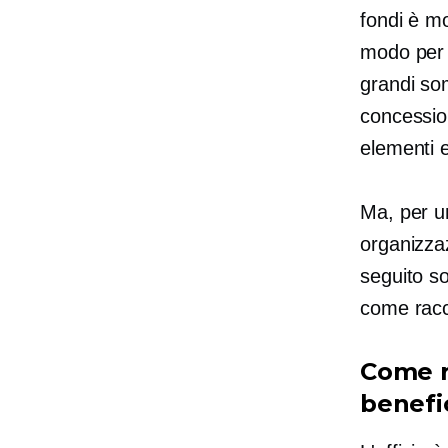
fondi è mo
modo per 
grandi som
concession
elementi e
Ma, per 
organizzaz
seguito so
come racc
Come r
benefi