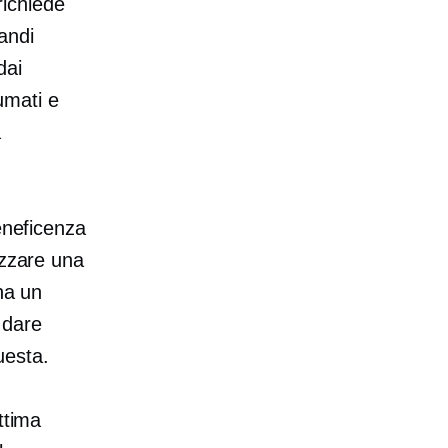
richiede
andi
dai
fumati e
a
eneficenza
izzare una
ha un
 dare
uesta.
ttima