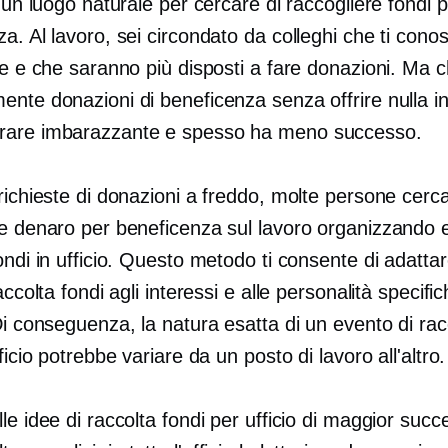
è un luogo naturale per cercare di raccogliere fondi 
a. Al lavoro, sei circondato da colleghi che ti cono
te e che saranno più disposti a fare donazioni. Ma 
ente donazioni di beneficenza senza offrire nulla i
rare imbarazzante e spesso ha meno successo.
richieste di donazioni a freddo, molte persone cerc
re denaro per beneficenza sul lavoro organizzando e
ondi in ufficio. Questo metodo ti consente di adattare
accolta fondi agli interessi e alle personalità specific
Di conseguenza, la natura esatta di un evento di rac
fficio potrebbe variare da un posto di lavoro all'altro.
le idee di raccolta fondi per ufficio di maggior suc