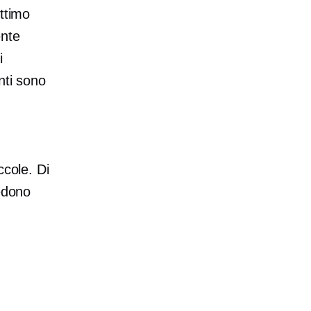
ttimo
ente
i
nti sono
ccole. Di
iedono