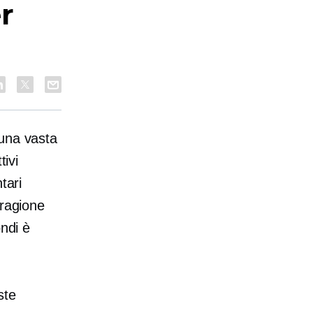
r
 una vasta
tivi
tari
 ragione
ondi è
ste