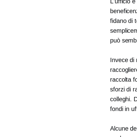
L'ufficio 
beneficenz
fidano di 
semplicem
può semb
Invece di 
raccoglie
raccolta f
sforzi di r
colleghi. 
fondi in u
Alcune del