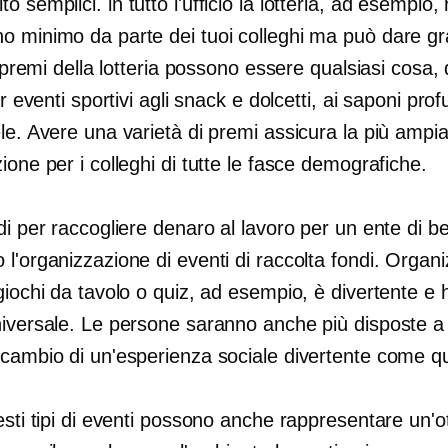
to semplici.
in tutto l'ufficio
la lotteria, ad esempio, 
o minimo da parte dei tuoi colleghi ma può dare gr
 I premi della lotteria possono essere qualsiasi cosa, 
per eventi sportivi agli snack e dolcetti, ai saponi pro
le. Avere una varietà di premi assicura la più ampi
ione per i colleghi di tutte le fasce demografiche.
di per raccogliere denaro al lavoro per un ente di b
l'organizzazione di eventi di raccolta fondi. Organ
giochi da tavolo o quiz, ad esempio, è divertente e 
niversale. Le persone saranno anche più disposte a
 cambio di un'esperienza sociale divertente come q
esti tipi di eventi possono anche rappresentare un'o