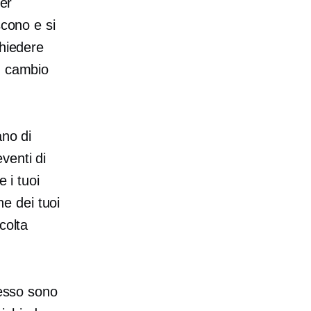
per
scono e si
chiedere
n cambio
ano di
venti di
 i tuoi
he dei tuoi
colta
cesso sono