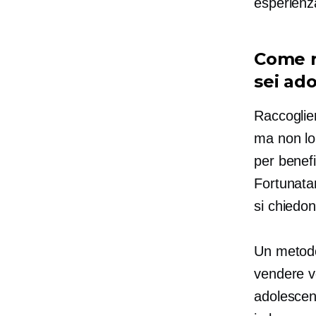
esperienza
Come r
sei ad
Raccoglie
ma non lo 
per benef
Fortunata
si chiedo
Un metodo
vendere ve
adolescent