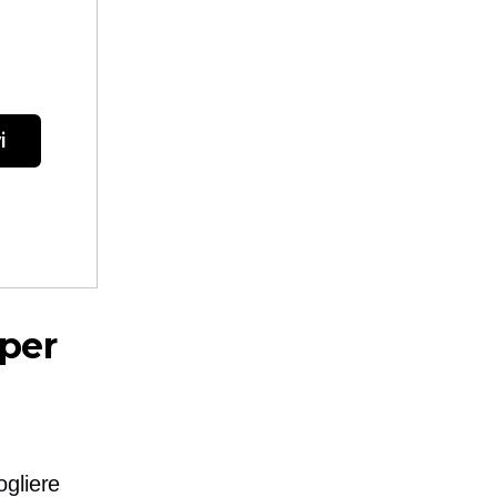
i
 per
ogliere