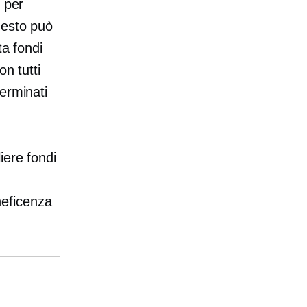
 per
uesto può
ta fondi
on tutti
erminati
iere fondi
neficenza