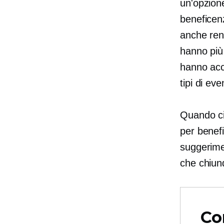
un'opzione
beneficen
anche rend
hanno più 
hanno acce
tipi di ev
Quando ci
per benefi
suggerime
che chiun
Co