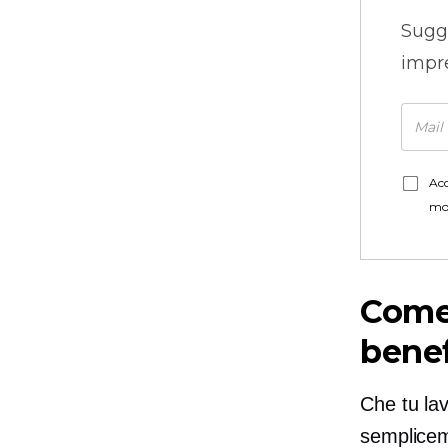
Sugg
impre
Acc
mo
Come 
bene
Che tu lav
semplicem