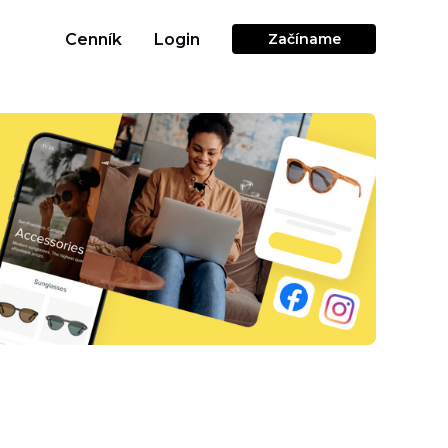
Cenník
Login
Začíname