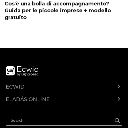
Cos'è una bolla di accompagnamento?
Guida per le piccole imprese + modello
gratuito
ECWID
Ecwid.com
ELADÁS ONLINE
Árkalkuláció
Eladni mindenhol
Súgó
Eladás a Facebookon
Eladás Instagramon