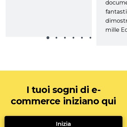
docume
fantasti
dimostr
mille Ec
I tuoi sogni di e-
commerce iniziano qui
Inizia