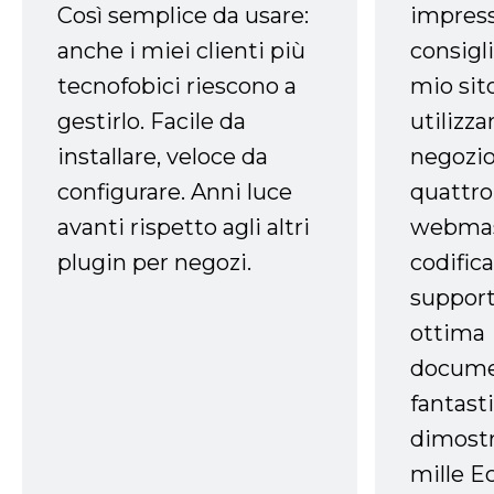
Così semplice da usare:
impress
anche i miei clienti più
consigli
tecnofobici riescono a
mio sit
gestirlo. Facile da
utilizza
installare, veloce da
negozio
configurare. Anni luce
quattro
avanti rispetto agli altri
webmast
plugin per negozi.
codifica
support
ottima
docume
fantasti
dimostr
mille Ec