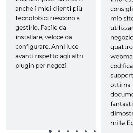
anche i miei clienti più
consigli
tecnofobici riescono a
mio sit
gestirlo. Facile da
utilizza
installare, veloce da
negozio
configurare. Anni luce
quattro
avanti rispetto agli altri
webmast
plugin per negozi.
codifica
support
ottima
docume
fantasti
dimostr
mille Ec