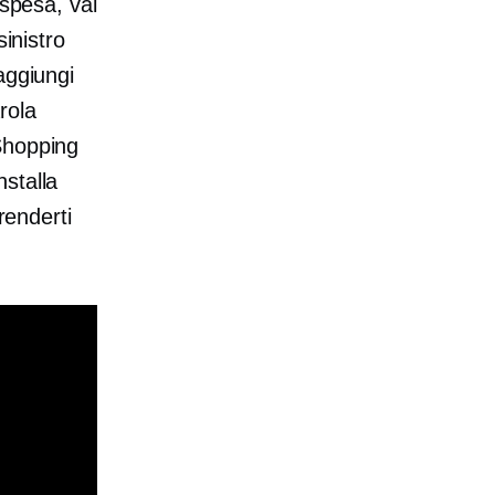
 spesa, vai
sinistro
aggiungi
rola
Shopping
stalla
renderti