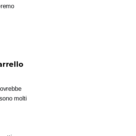
deremo
arrello
 Dovrebbe
 sono molti