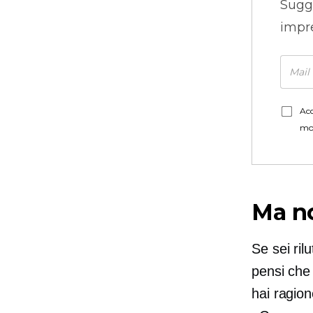
Sugg
impre
Acc
mo
Ma no
Se sei ri
pensi che
hai ragion