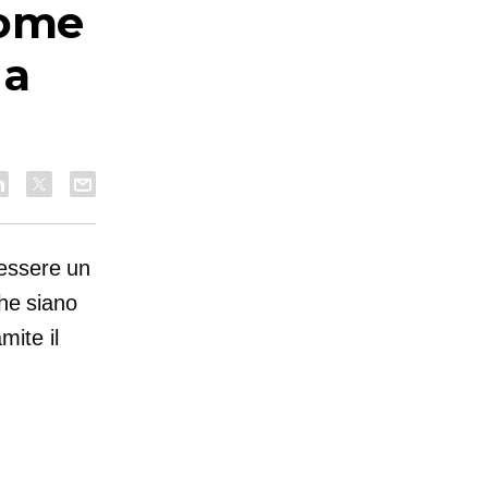
come
 a
 essere un
che siano
mite il