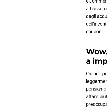
eCommerce
a basso c
degli acqu
dell'inven
coupon.
Wow, 
a imp
Quindi, p
leggermen
pensiamo 
affare piu
preoccupa