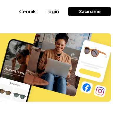
Cenník
Login
Začíname