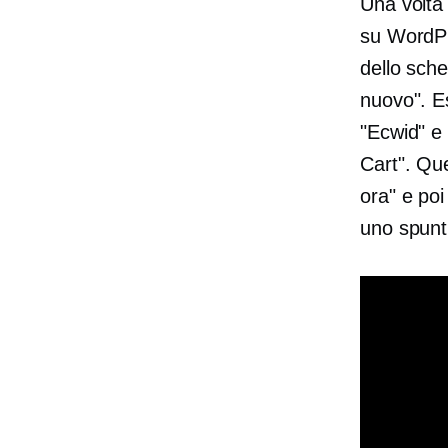
Una volta 
su WordPre
dello sche
nuovo". Es
"Ecwid" e
Cart". Que
ora" e poi
uno spunti