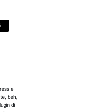
i
ress e
te, beh,
lugin di