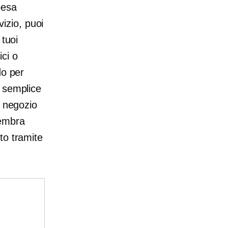
pesa
vizio, puoi
 tuoi
ici o
do per
o semplice
n negozio
sembra
to tramite