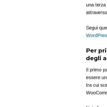
una terza 
attraverso
Segui que
WordPres
Per pri
degli a
Il primo p
essere uno
tra cui sc
WooComme