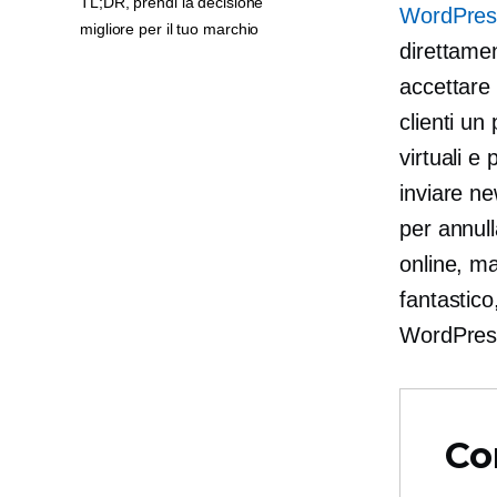
TL;DR, prendi la decisione
WordPres
migliore per il tuo marchio
direttamen
accettare 
clienti un
virtuali e
inviare n
per annull
online, m
fantastic
WordPress
Co