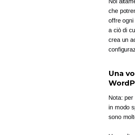
Noi alta
che potre
offre ogni
a ciò di c
crea un ac
configura
Una vol
WordP
Nota: per
in modo sp
sono molt