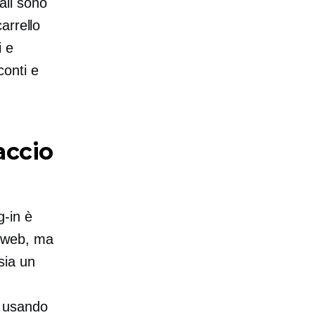
ali sono
arrello
i e
conti e
accio
g-in
è
 web, ma
sia un
 usando