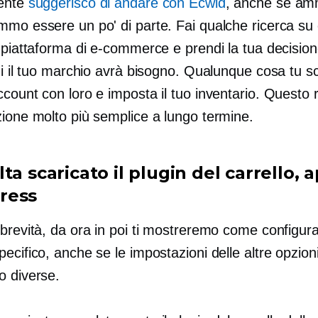
mente
suggerisco di andare con Ecwid
, anche se am
mmo essere un po' di parte. Fai qualche ricerca su 
 piattaforma di e-commerce e prendi la tua decision
ui il tuo marchio avrà bisogno. Qualunque cosa tu s
count con loro e imposta il tuo inventario. Questo 
zione molto più semplice a lungo termine.
ta scaricato il plugin del carrello, a
ress
 brevità, da ora in poi ti mostreremo come configur
ecifico, anche se le impostazioni delle altre opzion
o diverse.