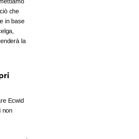
mettiamo
ciò che
e in base
celga,
renderà la
pri
are Ecwid
i non