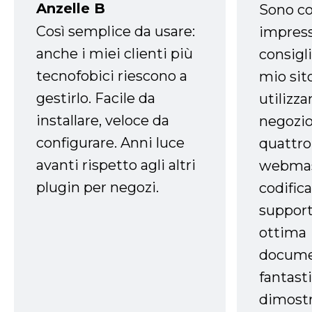
Anzelle B
Sono co
Così semplice da usare:
impress
anche i miei clienti più
consigli
tecnofobici riescono a
mio sit
gestirlo. Facile da
utilizza
installare, veloce da
negozio
configurare. Anni luce
quattro
avanti rispetto agli altri
webmast
plugin per negozi.
codifica
support
ottima
docume
fantasti
dimostr