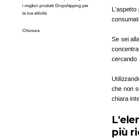
i migliori prodotti Dropshipping per
L'aspetto 
la tua attività
consumato
Chiusura
Se sei all
concentrar
cercando 
Utilizzan
che non s
chiara int
L'ele
più r