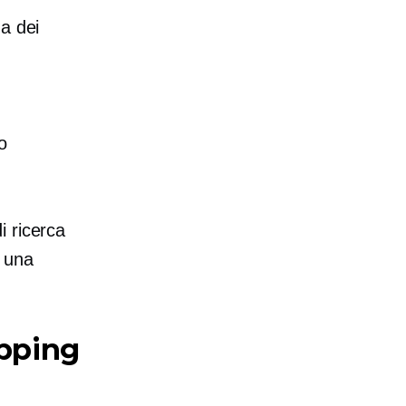
a dei
o
i ricerca
 una
ipping