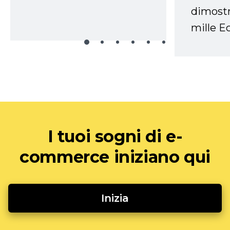
dimostr
mille Ec
I tuoi sogni di e-
commerce iniziano qui
Inizia