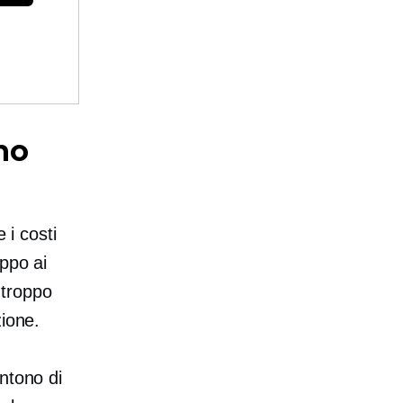
no
 i costi
oppo ai
; troppo
zione.
entono di