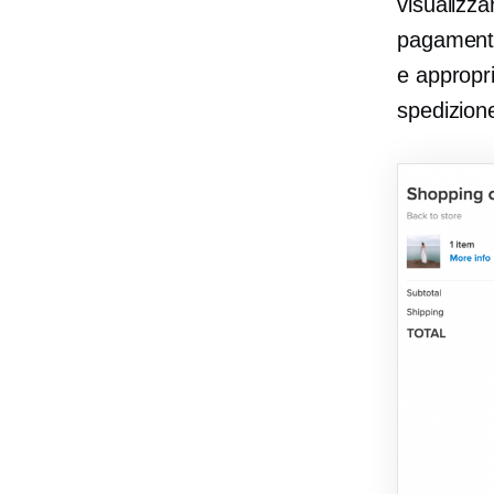
visualizza
pagamento
e appropri
spedizion