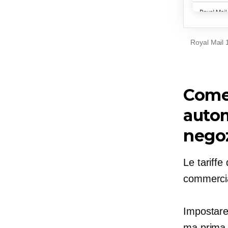
Royal Mail 
Come 
autom
nego
Le tariffe
commercia
Impostare 
ma prima d