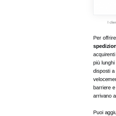
I cli
Per offrire
spedizion
acquirent
più lunghi
disposti a
velocement
barriere e
arrivano 
Puoi aggiu