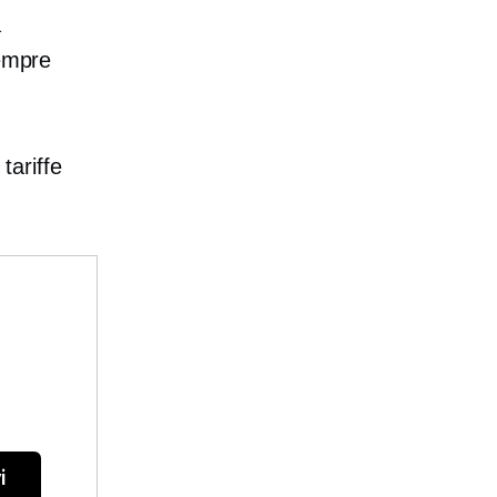
a
sempre
tariffe
i