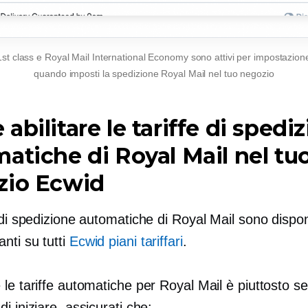
1st class e Royal Mail International Economy sono attivi per impostazione
quando imposti la spedizione Royal Mail nel tuo negozio
abilitare le tariffe di spedi
atiche di Royal Mail nel tu
zio Ecwid
 di spedizione automatiche di Royal Mail sono disponi
nti su tutti
Ecwid piani tariffari
.
le tariffe automatiche per Royal Mail è piuttosto s
i iniziare, assicurati che: