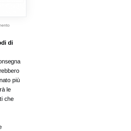
amento
di di
consegna
arebbero
nato più
rà le
ti che
e