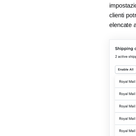
impostazio
clienti po
elencate 