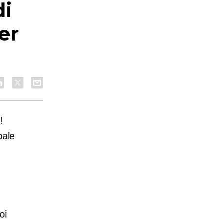
di
er
!
pale
oi