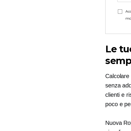
Acc
mo
Le tu
semp
Calcolare 
senza adde
clienti e 
poco e per
Nuova Ro