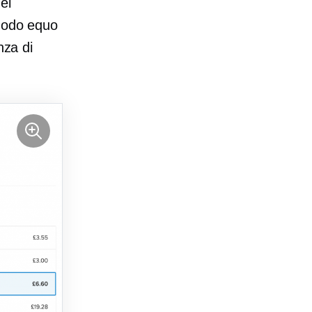
el
 modo equo
nza di