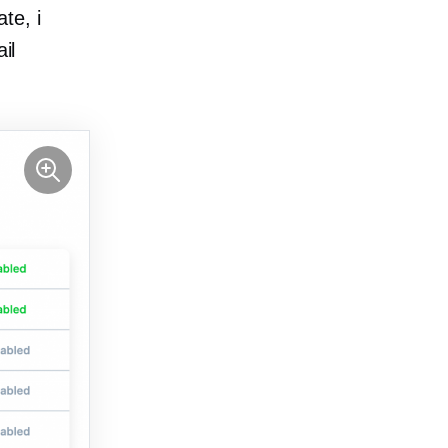
ate, i
il