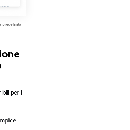
 predefinita
zione
o
bili per i
emplice,