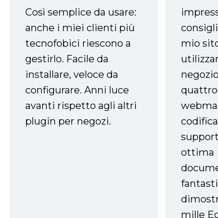
Così semplice da usare:
impress
anche i miei clienti più
consigli
tecnofobici riescono a
mio sit
gestirlo. Facile da
utilizza
installare, veloce da
negozio
configurare. Anni luce
quattro
avanti rispetto agli altri
webmast
plugin per negozi.
codifica
support
ottima
docume
fantasti
dimostr
mille Ec