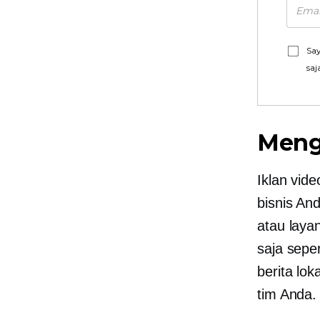
Say
saj
Meng
Iklan vid
bisnis An
atau laya
saja sepe
berita lo
tim Anda.