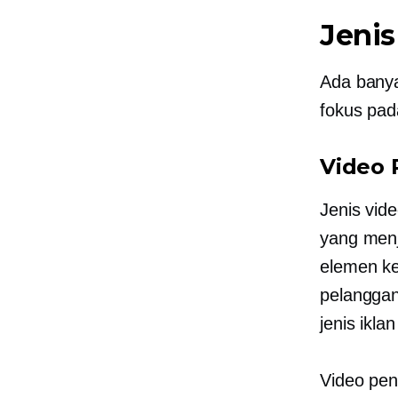
Jenis
Ada banya
fokus pada
Video 
Jenis vid
yang menj
elemen ke
pelanggan
jenis iklan 
Video pen