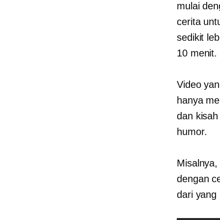
mulai de
cerita un
sedikit le
10 menit.
Video yan
hanya mel
dan kisa
humor.
Misalnya
dengan c
dari yang 