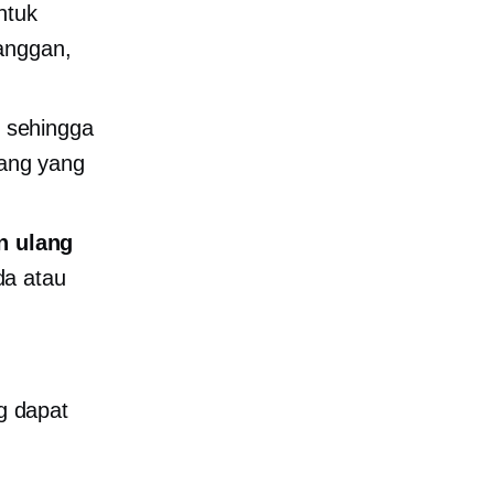
ntuk
langgan,
, sehingga
ang yang
n ulang
da atau
ng dapat