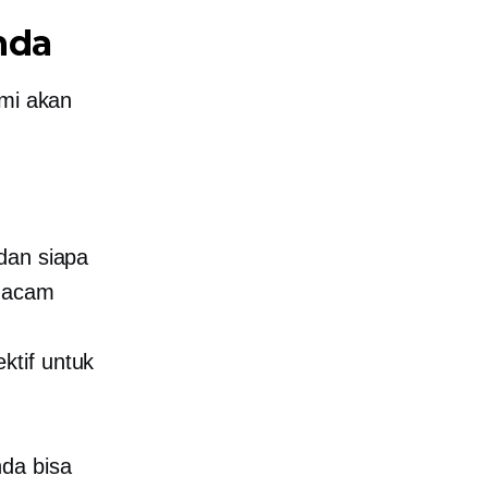
nda
ami akan
dan siapa
emacam
ktif untuk
da bisa