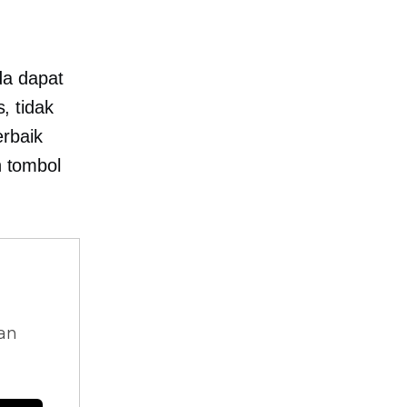
da dapat
, tidak
erbaik
 tombol
dan