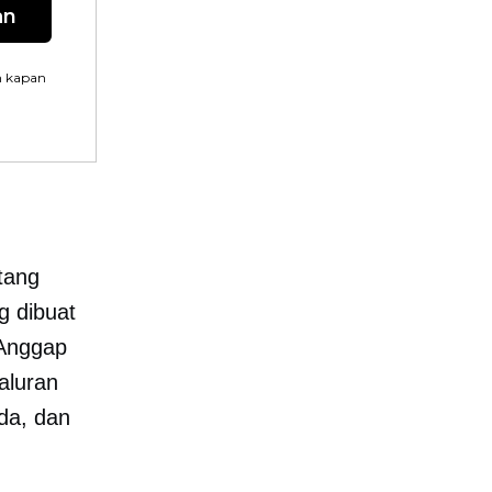
an
n kapan
tang
g dibuat
 Anggap
aluran
da, dan