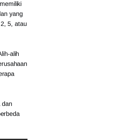
memiliki
lan yang
2, 5, atau
ih-alih
perusahaan
erapa
 dan
berbeda