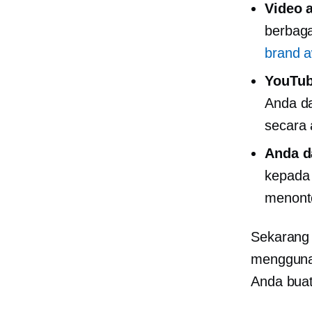
Video 
berbaga
brand 
YouTub
Anda d
secara a
Anda d
kepada 
menonto
Sekarang
menggunaka
Anda buat