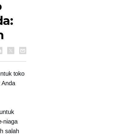
o
a:
n
untuk toko
k Anda
 untuk
e-niaga
h salah