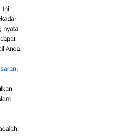
Ini
ekadar
g nyata
 dapat
il Anda.
asaran
,
ulkan
alam
adalah: