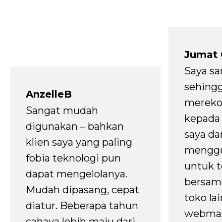
Jumat
Saya sa
sehingg
AnzelleB
mereko
Sangat mudah
kepada 
digunakan – bahkan
saya da
klien saya yang paling
mengg
fobia teknologi pun
untuk t
dapat mengelolanya.
bersam
Mudah dipasang, cepat
toko la
diatur. Beberapa tahun
webmas
cahaya lebih maju dari