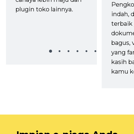
Pengko
plugin toko lainnya.
indah,
terbaik 
dokume
bagus, 
yang fa
kasih b
kamu k