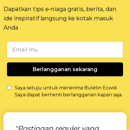
Dapatkan tips e-niaga gratis, berita, dan
ide inspiratif langsung ke kotak masuk
Anda
Berlangganan sekarang
Saya setuju untuk menerima Buletin Ecwid.
Saya dapat berhenti berlangganan kapan saja.
"Postingan reguler yang