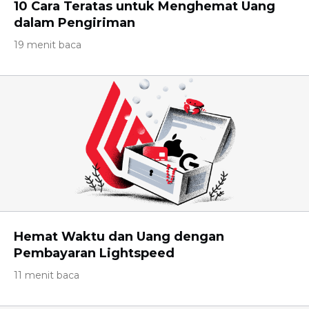
10 Cara Teratas untuk Menghemat Uang
dalam Pengiriman
19 menit baca
Hemat Waktu dan Uang dengan
Pembayaran Lightspeed
11 menit baca