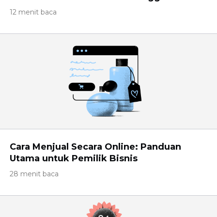
12 menit baca
Cara Menjual Secara Online: Panduan
Utama untuk Pemilik Bisnis
28 menit baca