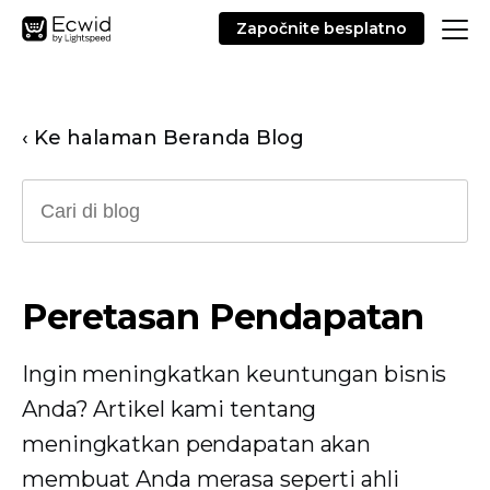
Započnite besplatno
‹ Ke halaman Beranda Blog
Peretasan Pendapatan
Ingin meningkatkan keuntungan bisnis
Anda? Artikel kami tentang
meningkatkan pendapatan akan
membuat Anda merasa seperti ahli