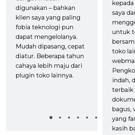
kepada 
digunakan – bahkan
saya da
klien saya yang paling
mengg
fobia teknologi pun
untuk t
dapat mengelolanya.
bersam
Mudah dipasang, cepat
toko la
diatur. Beberapa tahun
webmas
cahaya lebih maju dari
Pengko
plugin toko lainnya.
indah,
terbaik 
dokume
bagus, 
yang fa
kasih b