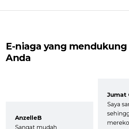
E-niaga yang mendukung
Anda
Jumat
Saya sa
sehingg
AnzelleB
mereko
Sangat mudah