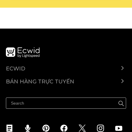
ECWID
Ecwid.com
BÁN HÀNG TRỰC TUYẾN
Trung tâm trợ giúp
Bán ở bất cứ đâu
Quảng bá ở bất cứ đâu
Kiểm soát mọi thứ