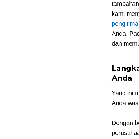
tambahan 
kami men
pengiriman
Anda. Pad
dan memu
Langka
Anda
Yang ini 
Anda was
Dengan b
perusahaa