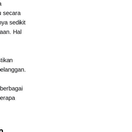
a
u secara
ya sedikit
aan. Hal
tikan
elanggan.
 berbagai
berapa
n