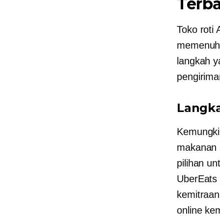
Terba
Toko roti
memenuhi k
langkah y
pengirim
Langka
Kemungki
makanan 
pilihan u
UberEats 
kemitraan
online ke