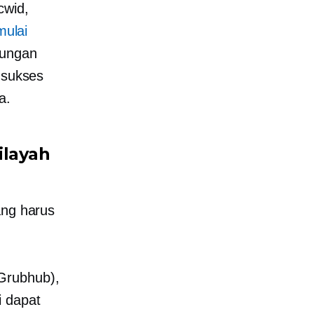
cwid,
ulai
tungan
 sukses
a.
ilayah
ang harus
Grubhub),
i dapat