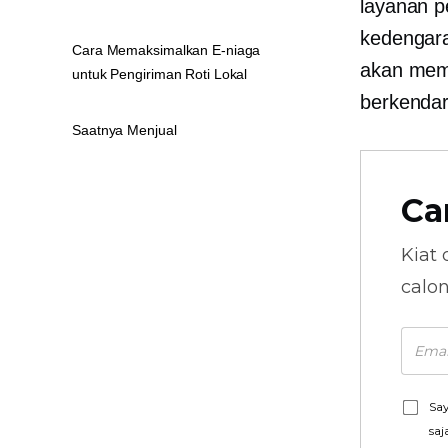
layanan p
kedengara
Cara Memaksimalkan E-niaga
akan memi
untuk Pengiriman Roti Lokal
berkendar
Saatnya Menjual
Ca
Kiat 
calo
Say
saj