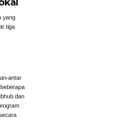
okal
n yang
t tiga
an-antar
 beberapa
rubhub dan
program
secara