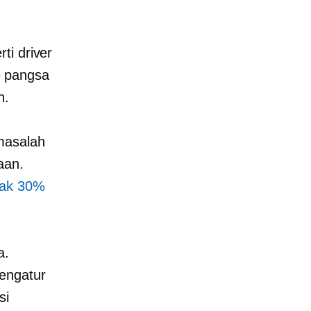
ti driver
e pangsa
n.
masalah
aan.
yak 30%
a.
engatur
si