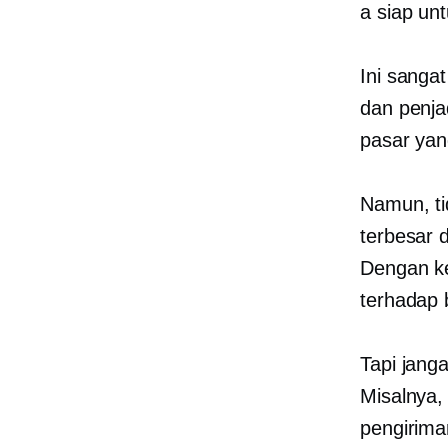
a
siap un
Ini sanga
dan penj
pasar yang
Namun, ti
terbesar 
Dengan ke
terhadap 
Tapi janga
Misalnya,
pengirima