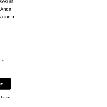
esulit
 Anda
a ingin
dan
an
n kapan