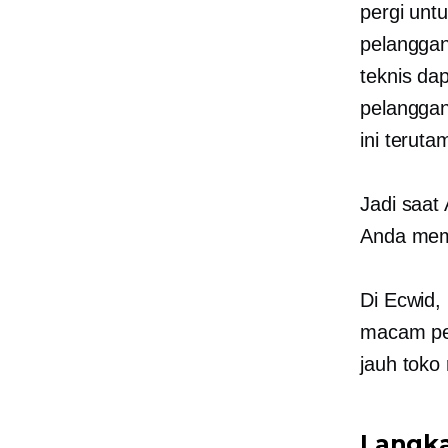
pergi un
pelanggan
teknis da
pelanggan
ini teruta
Jadi saat 
Anda memb
Di Ecwid,
macam pe
jauh toko
Langka