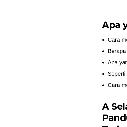
Apa 
Cara me
Berapa 
Apa yan
Seperti
Cara me
A
Se
Pand