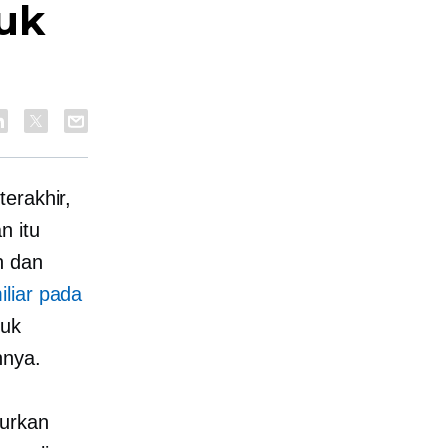
uk
erakhir,
n itu
n dan
iliar pada
tuk
nnya.
curkan