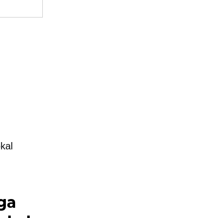
kal
ga