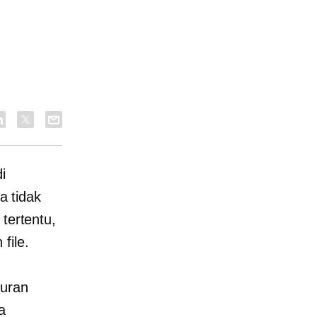
i
 tidak
tertentu,
file.
kuran
a