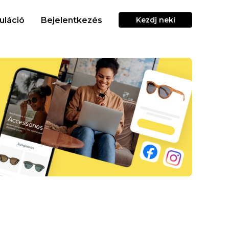
uláció
Bejelentkezés
Kezdj neki