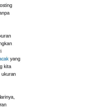
osting
tanpa
kuran
ingkan
i
acak
yang
g kita
 ukuran
arinya,
ran