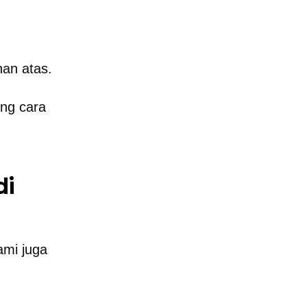
nan atas.
ang cara
di
ami juga