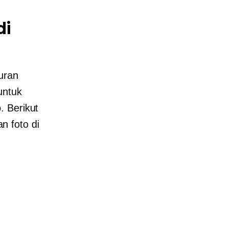
di
uran
untuk
. Berikut
n foto di