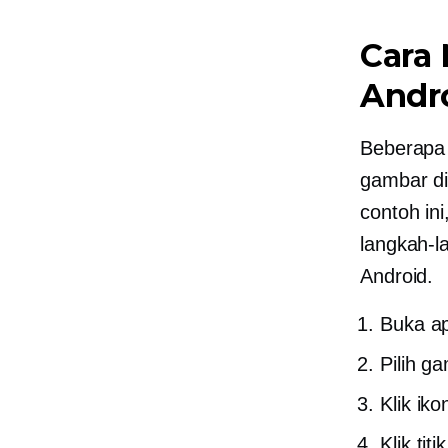
Cara
Andr
Beberapa 
gambar di
contoh in
langkah-l
Android.
Buka ap
Pilih g
Klik ik
Klik tit