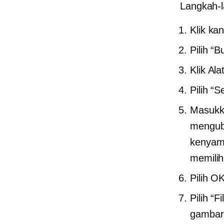
Langkah-l
Klik ka
Pilih “
Klik Ala
Pilih “
Masukka
menguba
kenyama
memilih
Pilih OK
Pilih “
gambar