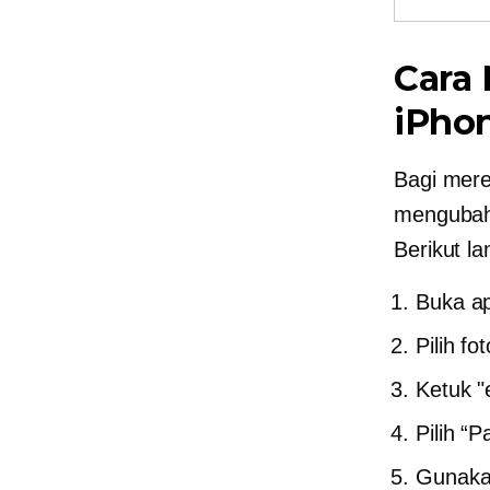
Cara
iPho
Bagi mere
mengubah
Berikut l
Buka ap
Pilih fot
Ketuk "e
Pilih “
Gunaka