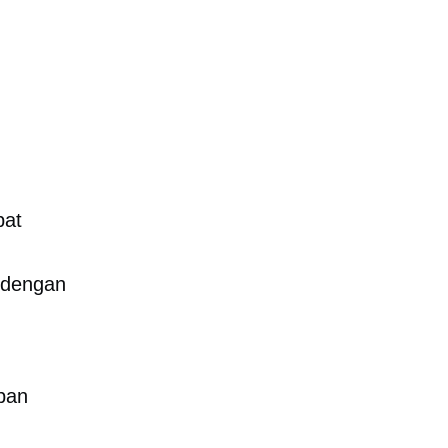
pat
t dengan
mpan