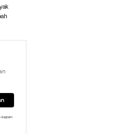
yak
bah
dan
an
n kapan