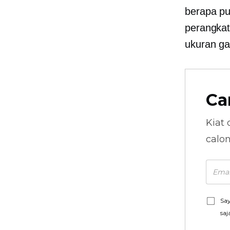
berapa p
perangka
ukuran g
Ca
Kiat 
calo
Say
saj