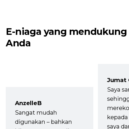
E-niaga yang mendukung
Anda
Jumat
Saya sa
sehingg
AnzelleB
mereko
Sangat mudah
kepada 
digunakan – bahkan
saya da