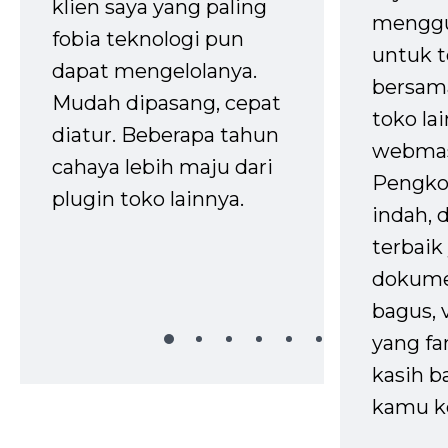
klien saya yang paling
mengg
fobia teknologi pun
untuk t
dapat mengelolanya.
bersam
Mudah dipasang, cepat
toko la
diatur. Beberapa tahun
webmas
cahaya lebih maju dari
Pengko
plugin toko lainnya.
indah,
terbaik 
dokume
bagus, 
yang fa
kasih b
kamu k