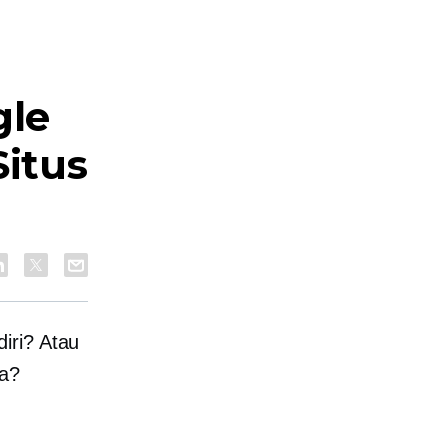
le
itus
iri? Atau
da?