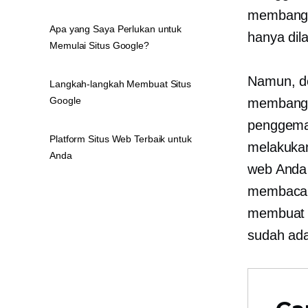
membangun
Apa yang Saya Perlukan untuk
hanya dila
Memulai Situs Google?
Namun, d
Langkah-langkah Membuat Situs
Google
membangun
penggemar
Platform Situs Web Terbaik untuk
melakukan
Anda
web Anda 
membaca 
membuat s
sudah ad