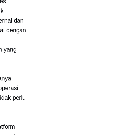
tes
uk
ernal dan
pai dengan
m yang
uanya
operasi
idak perlu
atform