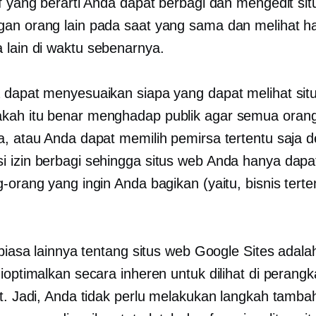
if yang berarti Anda dapat berbagi dan mengedit si
an orang lain pada saat yang sama dan melihat has
 lain di
waktu sebenarnya.
 dapat menyesuaikan siapa yang dapat melihat sit
kah itu benar
menghadap publik
agar semua orang
a, atau Anda dapat memilih pemirsa tertentu saja 
 izin berbagi sehingga situs web Anda hanya dapa
-orang yang ingin Anda bagikan (yaitu, bisnis terten
 biasa lainnya tentang situs web Google Sites adalah
ioptimalkan secara inheren untuk dilihat di perangka
et. Jadi, Anda tidak perlu melakukan langkah tamb