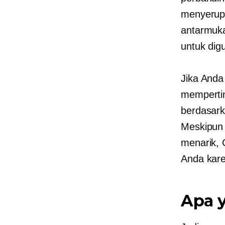
menyerupa
antarmuka
untuk dig
Jika Anda
mempertim
berdasark
Meskipun 
menarik, 
Anda kar
Apa y