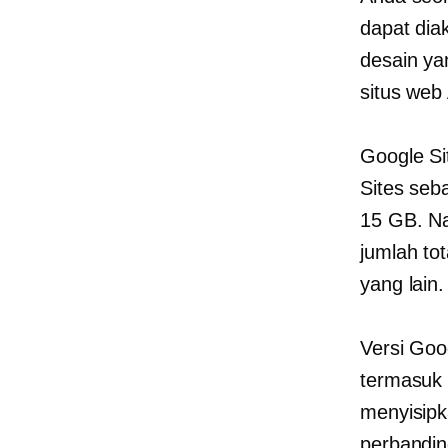
dapat dia
desain y
situs web
Google Si
Sites seb
15 GB. Na
jumlah to
yang lain.
Versi Goo
termasuk
menyisipk
perbandin