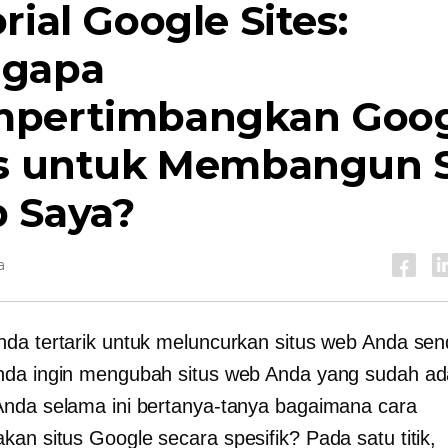
rial Google Sites:
gapa
pertimbangkan Goog
es untuk Membangun S
 Saya?
a
da tertarik untuk meluncurkan situs web Anda send
da ingin mengubah situs web Anda yang sudah a
nda selama ini bertanya-tanya bagaimana cara
an situs Google secara spesifik? Pada satu titik,