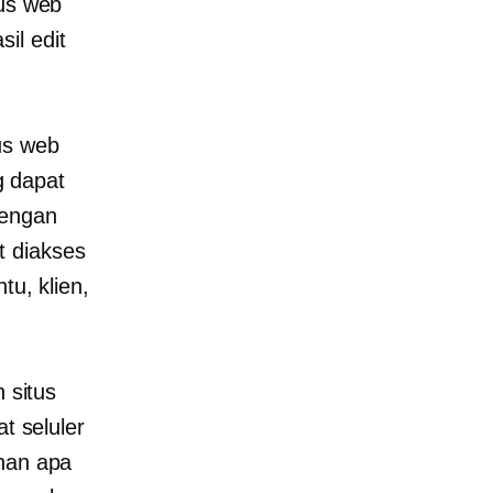
tus web
il edit
us web
 dapat
dengan
t diakses
tu, klien,
 situs
t seluler
ahan apa