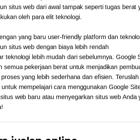
 situs web dari awal tampak seperti tugas berat 
kukan oleh para elit teknologi.
engan yang baru
user-friendly
platform dan teknolo
 situs web dengan biaya lebih rendah
 teknologi
lebih mudah dari sebelumnya. Google S
 semua pekerjaan berat untuk menjadikan pembua
proses yang lebih sederhana dan efisien. Teruslah
untuk mempelajari cara menggunakan Google Site
itus web baru atau menyegarkan situs web Anda 
a!