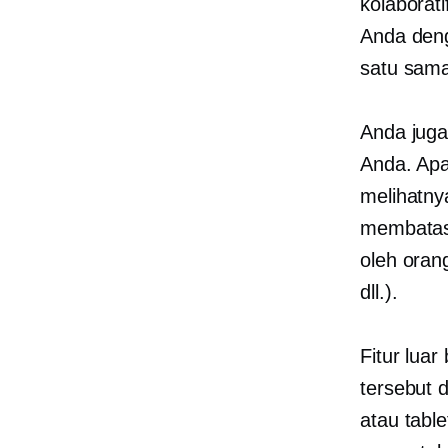
kolaborat
Anda deng
satu sama
Anda juga
Anda. Apa
melihatny
membatasi
oleh orang
dll.).
Fitur luar
tersebut d
atau tabl