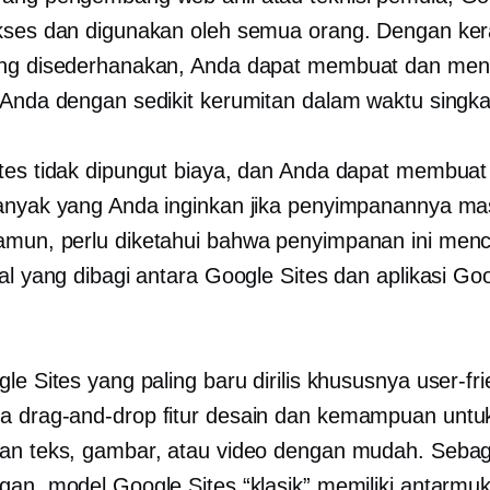
kses dan digunakan oleh semua orang. Dengan ke
ang disederhanakan, Anda dapat membuat dan men
 Anda dengan sedikit kerumitan dalam waktu singka
tes tidak dipungut biaya, dan Anda dapat membua
anyak yang Anda inginkan jika penyimpanannya ma
mun, perlu diketahui bahwa penyimpanan ini men
tal yang dibagi antara Google Sites dan aplikasi Go
gle Sites yang paling baru dirilis khususnya
user-fri
 a
drag-and-drop
fitur desain dan kemampuan untu
an teks, gambar, atau video dengan mudah. Sebag
gan, model Google Sites “klasik” memiliki antarmu