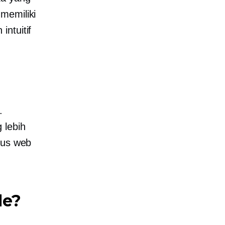
memiliki
ntuitif
.
 lebih
tus web
le?