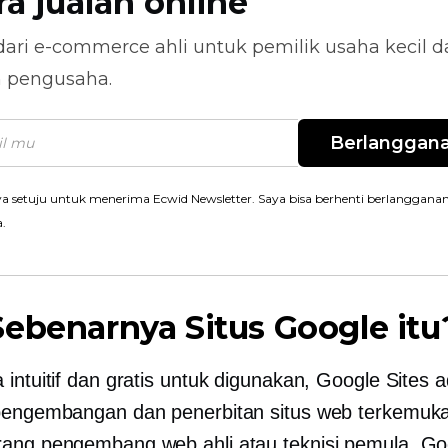
ra jualan online
dari
e-commerce
ahli untuk pemilik usaha kecil 
n pengusaha.
Berlanggan
a setuju untuk menerima Ecwid Newsletter. Saya bisa berhenti berlanggana
a.
ebenarnya Situs Google itu
 intuitif dan gratis untuk digunakan, Google Sites 
pengembangan dan penerbitan situs web terkemuka
ang pengembang web ahli atau teknisi pemula, Go