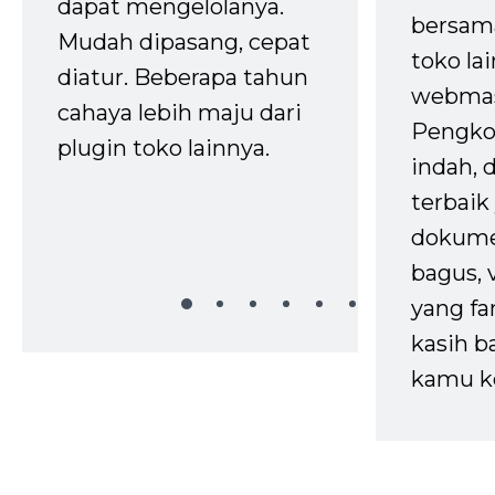
dapat mengelolanya.
bersam
Mudah dipasang, cepat
toko la
diatur. Beberapa tahun
webmas
cahaya lebih maju dari
Pengko
plugin toko lainnya.
indah,
terbaik 
dokume
bagus, 
yang fa
kasih b
kamu k