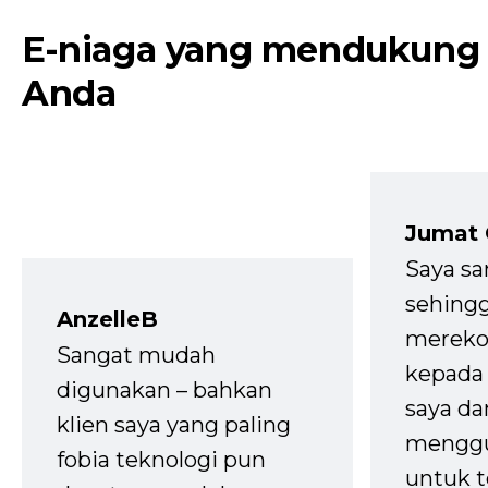
E-niaga yang mendukung
Anda
Jumat
Saya sa
sehingg
AnzelleB
mereko
Sangat mudah
kepada 
digunakan – bahkan
saya da
klien saya yang paling
mengg
fobia teknologi pun
untuk t