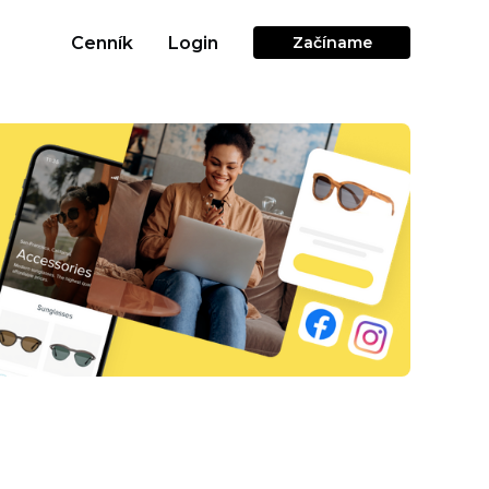
Cenník
Login
Začíname