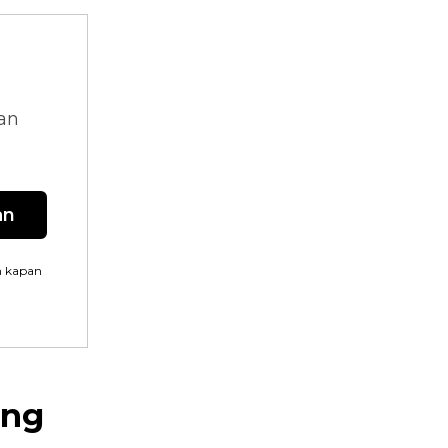
dan
an
n kapan
ang