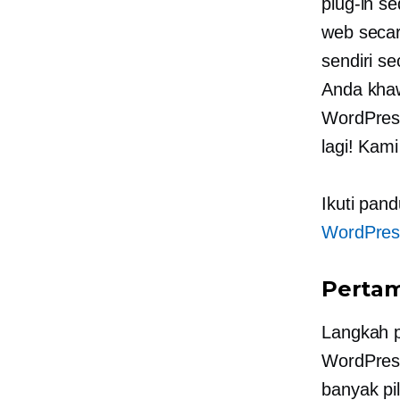
plug-in
sed
web secar
sendiri s
Anda kha
WordPress
lagi! Ka
Ikuti pan
WordPres
Pertam
Langkah p
WordPress
banyak pi