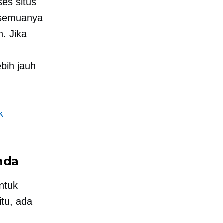
es situs
 semuanya
. Jika
bih jauh
k
nda
ntuk
tu, ada