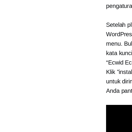
pengatura
Setelah p
WordPress
menu. Buk
kata kunci
“Ecwid Ec
Klik "inst
untuk dir
Anda pan