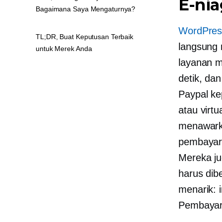
E-ni
Bagaimana Saya Mengaturnya?
WordPres
TL;DR, Buat Keputusan Terbaik
langsung 
untuk Merek Anda
layanan 
detik, da
Paypal ke
atau virt
menawarka
pembayar
Mereka ju
harus dib
menarik: 
Pembayara