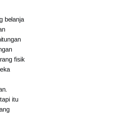
 belanja
an
itungan
engan
ang fisik
reka
an.
api itu
yang