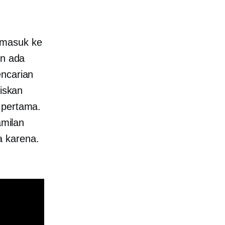
 masuk ke
an ada
encarian
liskan
 pertama.
amilan
a karena.