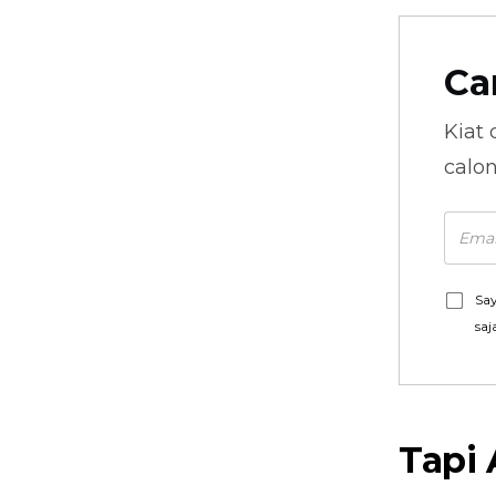
Ca
Kiat 
calo
Say
saj
Tapi