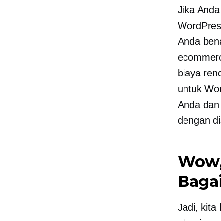
Jika And
WordPress
Anda bena
ecommerce
biaya ren
untuk Wor
Anda dan
dengan di
Wow,
Baga
Jadi, kit