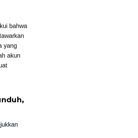
akui bahwa
itawarkan
a yang
ah akun
uat
unduh,
njukkan
n