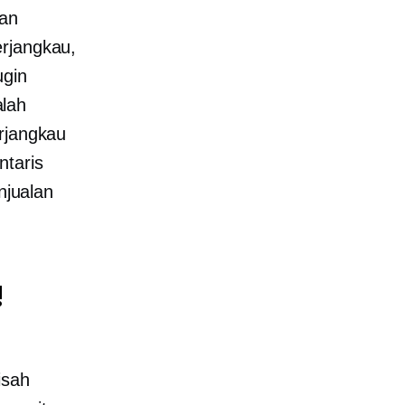
an
erjangkau,
ugin
lah
erjangkau
ntaris
jualan
!
isah