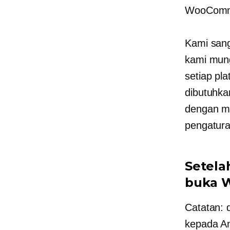
WooComme
Kami san
kami mung
setiap pl
dibutuhka
dengan me
pengatura
Setela
buka 
Catatan: 
kepada An