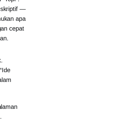
kriptif —
mukan apa
gan cepat
an.
k.
“Ide
dalam
alaman
.