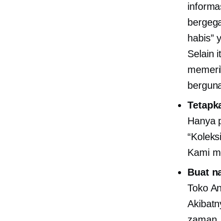
informa
bergega
habis” 
Selain 
memeri
berguna
Tetapk
Hanya p
“Koleks
Kami m
Buat n
Toko An
Akibatn
zaman. 