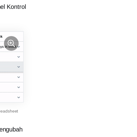
el Kontrol
readsheet
mengubah