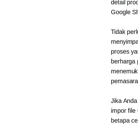
detail pro
Google Sh
Tidak per
menyimpa
proses ya
berharga
menemuka
pemasara
Jika Anda
impor file
betapa ce