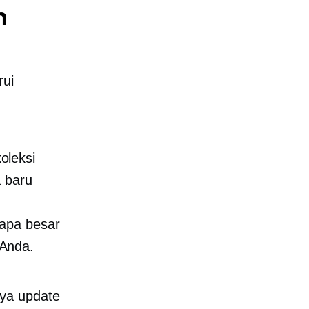
n
rui
oleksi
a baru
rapa besar
 Anda.
nya update