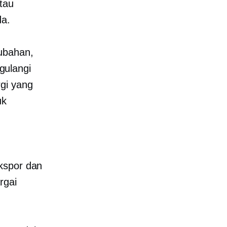
atau
da.
ubahan,
gulangi
gi yang
uk
ekspor dan
rgai