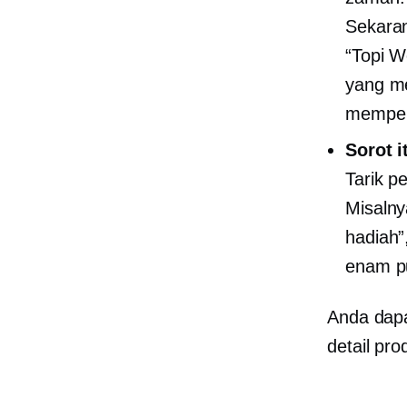
Sekaran
“Topi 
yang me
memper
Sorot 
Tarik p
Misalny
hadiah”
enam pu
Anda dap
detail pr