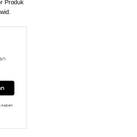
or Produk
wid.
dan
an
n kapan