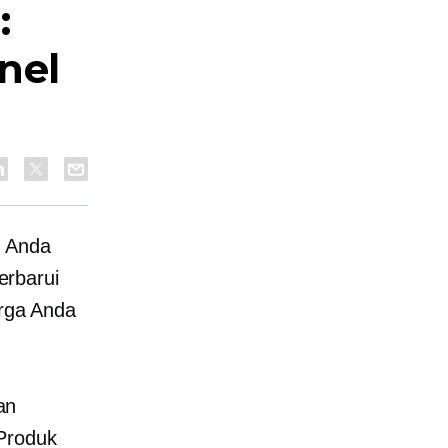
:
nel
”. Anda
erbarui
arga Anda
an
Produk