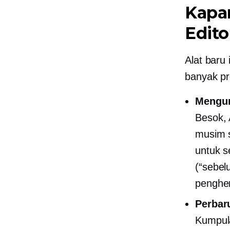
Kapa
Edito
Alat baru
banyak pr
Mengur
Besok, 
musim s
untuk 
(“sebel
penghem
Perbaru
Kumpul