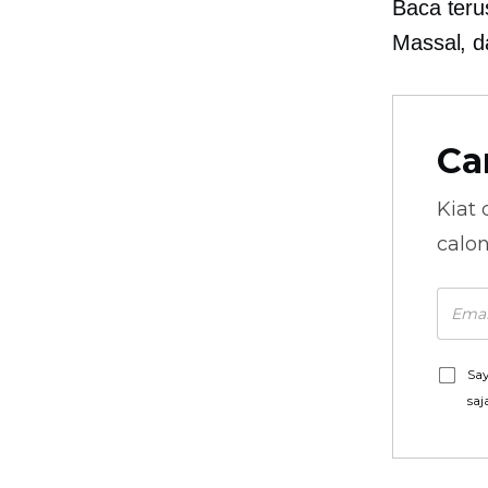
Baca teru
Massal, d
Ca
Kiat 
calo
Say
saj