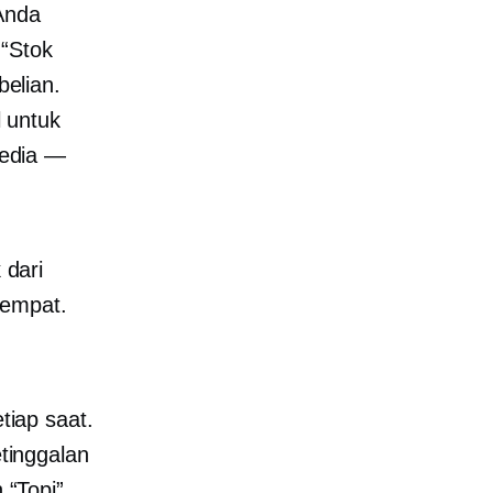
 Anda
 “Stok
elian.
 untuk
sedia —
 dari
 empat.
iap saat.
tinggalan
“Topi”.