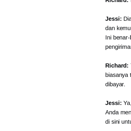
Jessi:
Dia
dan kemud
Ini benar-
pengirima
Richard:
biasanya 
dibayar.
Jessi:
Ya,
Anda menj
di sini u