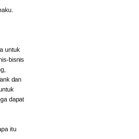
maku.
sa untuk
is-bisnis
ng,
Tank dan
untuk
oga dapat
pa itu