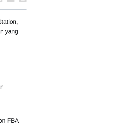
tation,
an yang
an
zon FBA