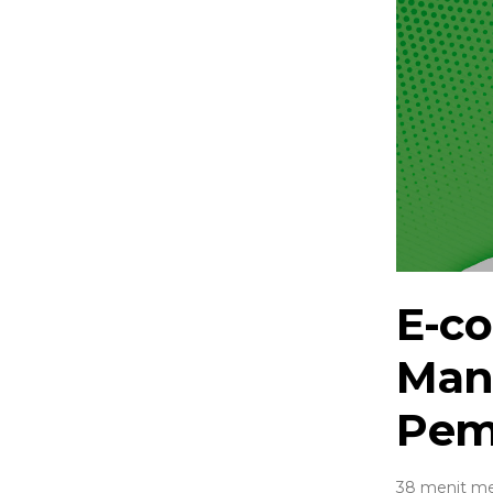
E-c
Man
Pem
38 menit m