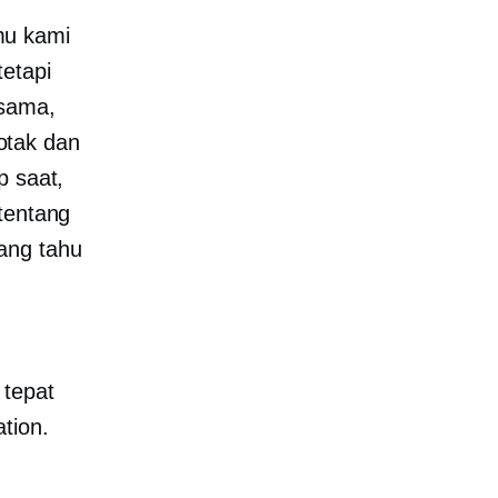
mu kami
tetapi
 sama,
otak dan
p saat,
tentang
ang tahu
tepat
tion.