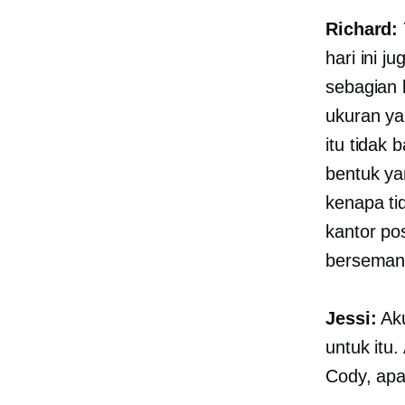
Richard:
hari ini 
sebagian 
ukuran y
itu tidak
bentuk ya
kenapa ti
kantor po
berseman
Jessi:
Aku
untuk itu
Cody, ap