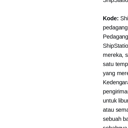
Kode:
Shi
pedagang
Pedagang
ShipStati
mereka, s
satu temp
yang mere
Kedengara
pengirima
untuk lib
atau sem
sebuah
b
sebabnya 