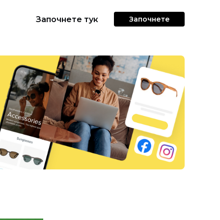
Започнете тук
Започнете