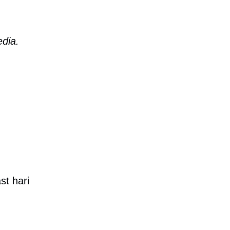
edia.
st hari