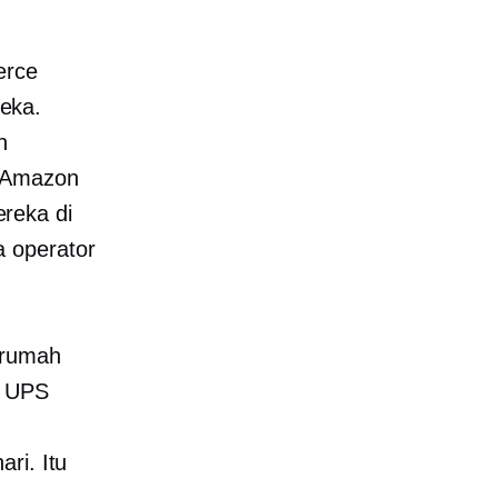
erce
eka.
n
n Amazon
reka di
a operator
 rumah
k UPS
ri. Itu