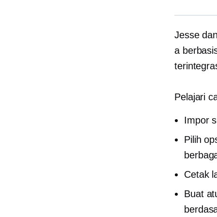
Jesse dan
a
berbasi
terintegr
Pelajari c
Impor s
Pilih o
berbaga
Cetak l
Buat at
berdasa