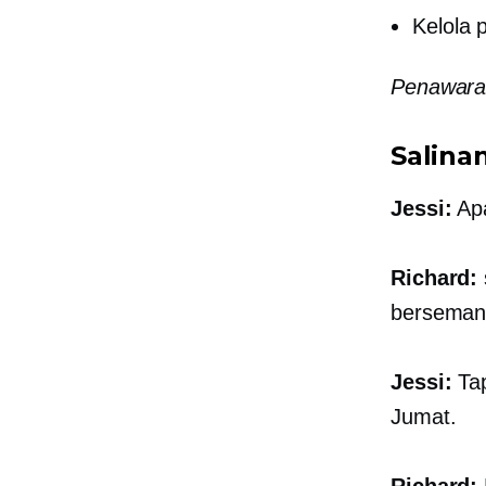
Kelola 
Penawaran
Salina
Jessi:
Apa
Richard:
berseman
Jessi:
Tap
Jumat.
Richard: