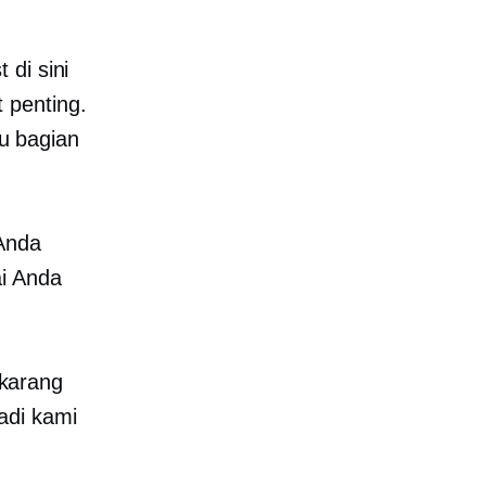
di sini
 penting.
tu bagian
 Anda
ai Anda
karang
adi kami