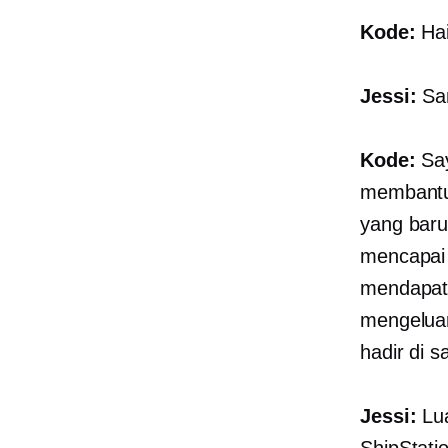
Kode:
Hai
Jessi:
San
Kode:
Say
membantu 
yang baru
mencapai 
mendapat
mengeluar
hadir di s
Jessi:
Lua
ShipStati