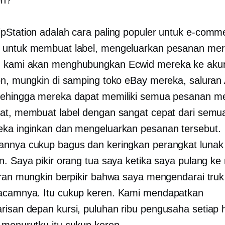
pStation adalah cara paling populer untuk
e-comm
 untuk membuat label, mengeluarkan pesanan mer
 kami akan menghubungkan Ecwid mereka ke aku
on, mungkin di samping toko eBay mereka, salura
ehingga mereka dapat memiliki semua pesanan me
at, membuat label dengan sangat cepat dari semu
ka inginkan dan mengeluarkan pesanan tersebut.
nnya cukup bagus dan keringkan perangkat lunak
n. Saya pikir orang tua saya ketika saya pulang ke
uran mungkin berpikir bahwa saya mengendarai tru
acamnya. Itu cukup keren. Kami mendapatkan
arisan depan
kursi, puluhan ribu pengusaha setiap ha
menurutku itu cukup keren.