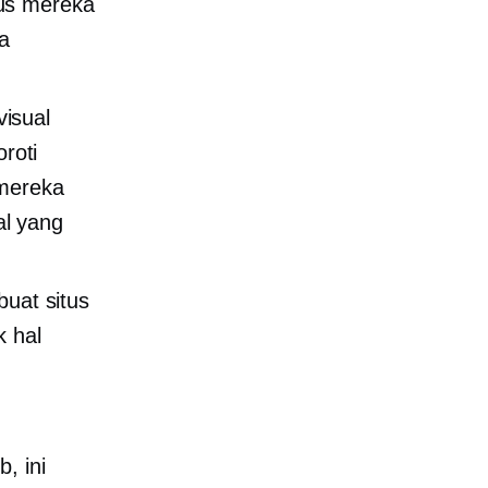
tus mereka
a
isual
roti
 mereka
al yang
uat situs
k hal
, ini