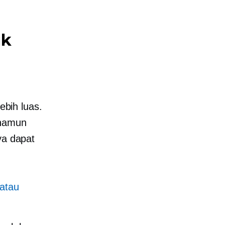
uk
ebih luas.
 namun
ya dapat
 atau