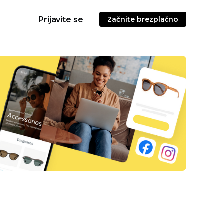
Prijavite se
Začnite brezplačno