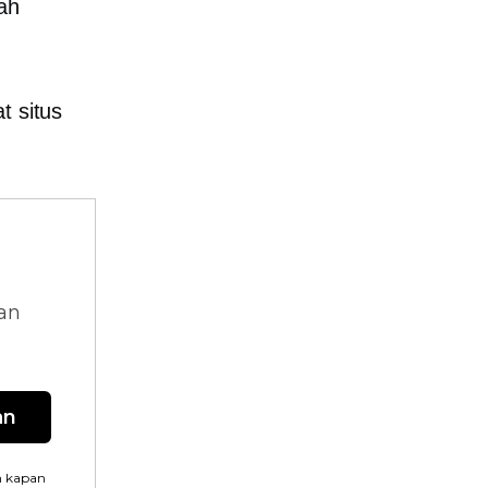
ah
t situs
.
dan
an
n kapan