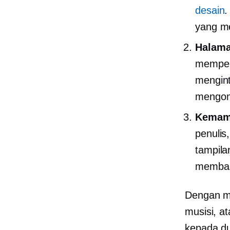
desain
.
yang me
Halama
memper
mengint
mengome
Kemam
penulis
tampila
memban
Dengan me
musisi, a
kepada du