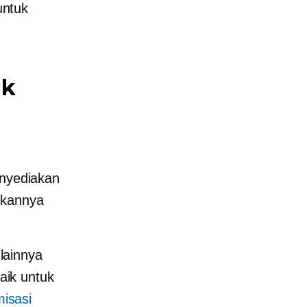
untuk
uk
enyediakan
ukannya
lainnya
aik untuk
isasi