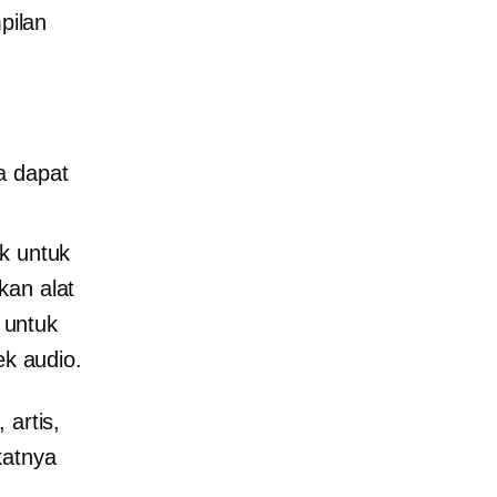
pilan
a dapat
k untuk
kan alat
 untuk
k audio.
 artis,
katnya