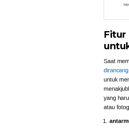
saj
Fitur
untuk
Saat mem
dirancang
untuk me
menakjubk
yang haru
atau fotog
antarmu