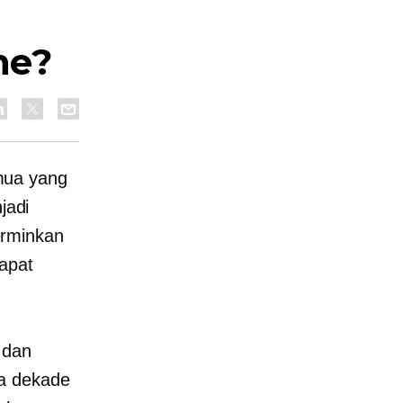
he?
mua yang
jadi
erminkan
apat
 dan
a dekade