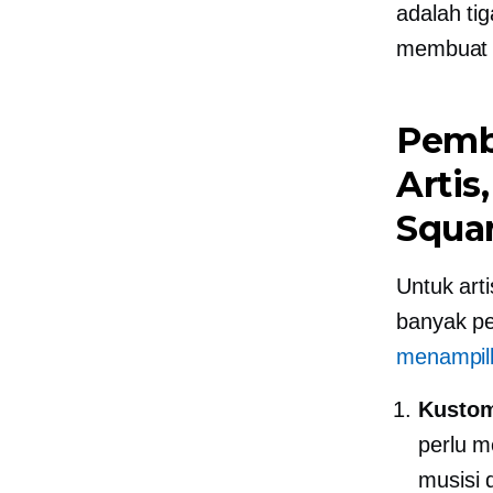
adalah tig
membuat s
Pemb
Artis
Squa
Untuk art
banyak p
menampil
Kustom
perlu m
musisi