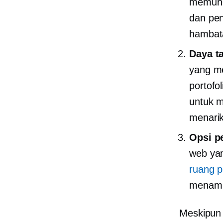
memungk
dan pe
hambat
Daya ta
yang m
portofo
untuk m
menarik
Opsi p
web yan
ruang 
menampi
Meskipun 