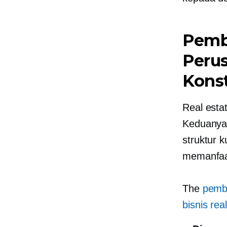
Pemb
Perus
Konst
Real estat
Keduanya 
struktur 
memanfaat
The
pembu
bisnis rea