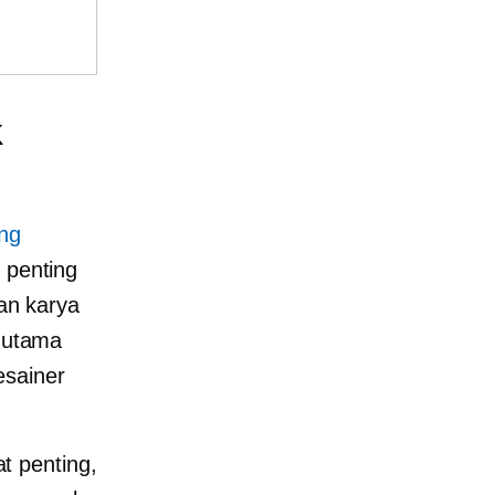
k
ng
r penting
an karya
r utama
esainer
t penting,