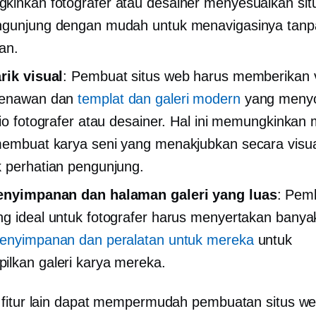
inkan fotografer atau desainer menyesuaikan si
ngunjung dengan mudah untuk menavigasinya tanp
an.
rik visual
: Pembuat situs web harus memberikan v
enawan dan
templat dan galeri modern
yang menyo
lio fotografer atau desainer. Hal ini memungkinkan
embuat karya seni yang menakjubkan secara visu
 perhatian pengunjung.
enyimpanan dan halaman galeri yang luas
: Pemb
g ideal untuk fotografer harus menyertakan banya
penyimpanan dan peralatan untuk mereka
untuk
lkan galeri karya mereka.
fitur lain dapat mempermudah pembuatan situs web