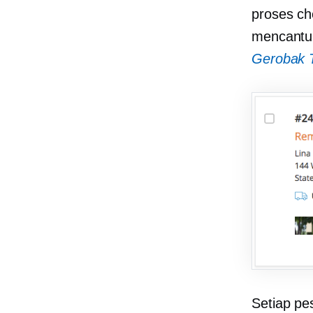
proses ch
mencantum
Gerobak T
Setiap pe