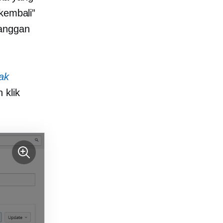
 kembali”
langgan
ak
 klik