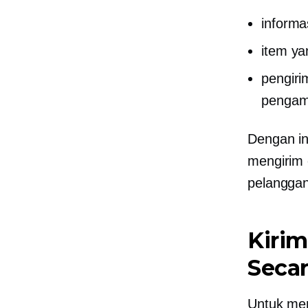
informa
item y
pengiri
pengamb
Dengan in
mengirim 
pelangga
Kiri
Secar
Untuk me