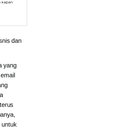
n kapan
snis dan
a yang
 email
ang
ja
terus
uanya,
 untuk