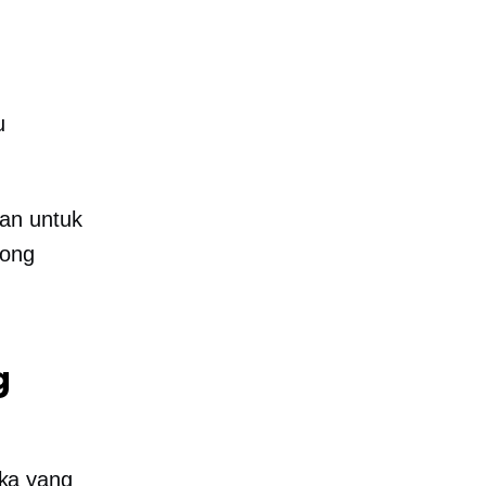
u
kan untuk
rong
g
ka yang