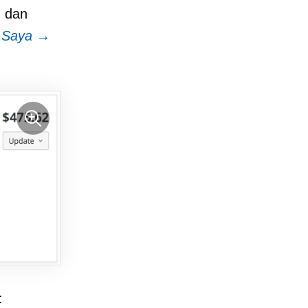
n dan
n Saya →
: