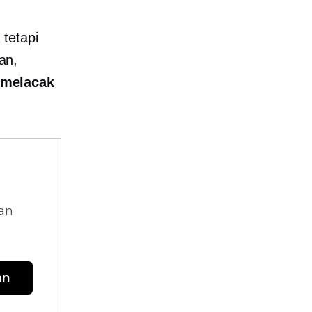
tetapi
an,
 melacak
dan
an