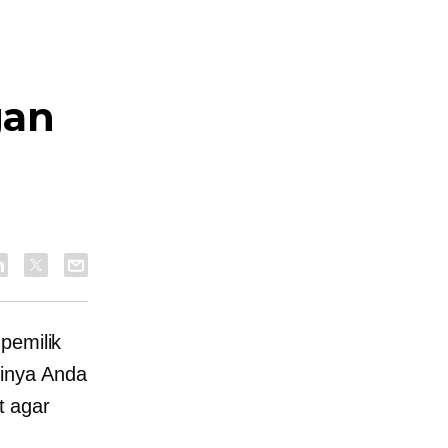
gan
pemilik
tinya Anda
t agar