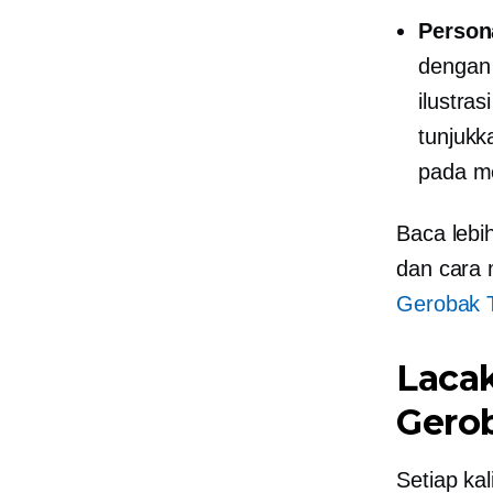
Person
dengan
ilustra
tunjukk
pada m
Baca lebih
dan cara 
Gerobak 
Laca
Gero
Setiap ka