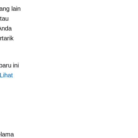
ang lain
tau
 Anda
tarik
baru ini
Lihat
elama