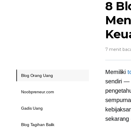
8 B
Meni
Keu
7 menit bac
Memiliki
t
Blog Orang Uang
sendiri —
pengetahu
Noobpreneur.com
sempurna
Gadis Uang
kebijaksa
sekarang 
Blog Tagihan Balik