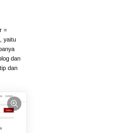
r =
 yaitu
obanya
blog dan
tip dan