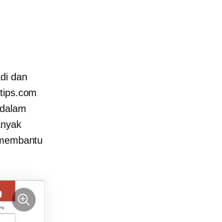
di dan
ytips.com
 dalam
anyak
p membantu