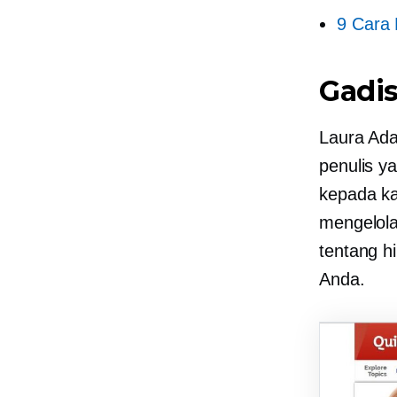
9 Cara
Gadi
Laura Ada
penulis y
kepada k
mengelola
tentang h
Anda.