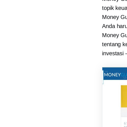
topik keu
Money Guy
Anda haru
Money Guy
tentang k
investasi