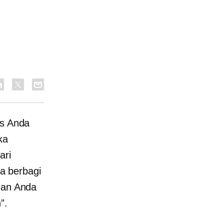
is Anda
ka
ari
a berbagi
ngan Anda
”.