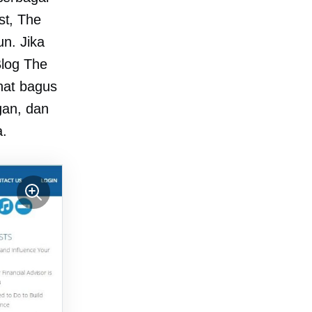
t, The
n. Jika
Blog The
hat bagus
gan, dan
a.