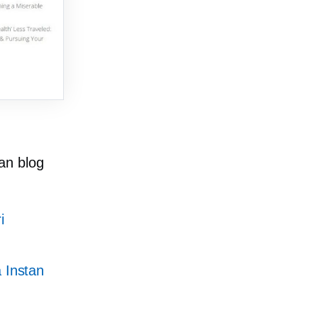
an blog
i
 Instan