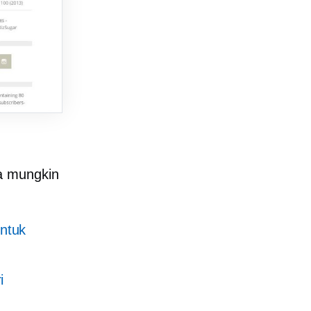
a mungkin
ntuk
i