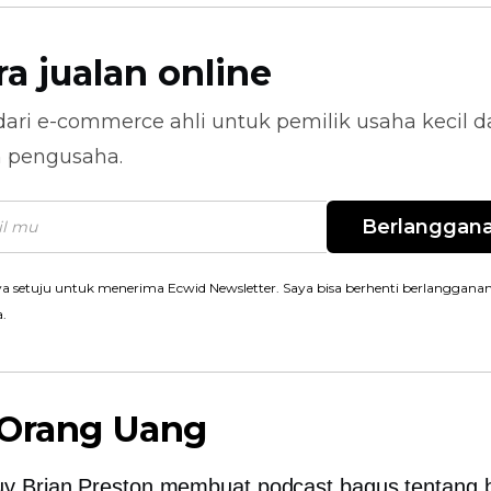
ra jualan online
dari
e-commerce
ahli untuk pemilik usaha kecil 
n pengusaha.
Berlanggan
a setuju untuk menerima Ecwid Newsletter. Saya bisa berhenti berlanggana
a.
 Orang Uang
 Brian Preston membuat podcast bagus tentang 