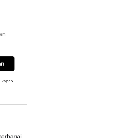
dan
an
n kapan
berbagai