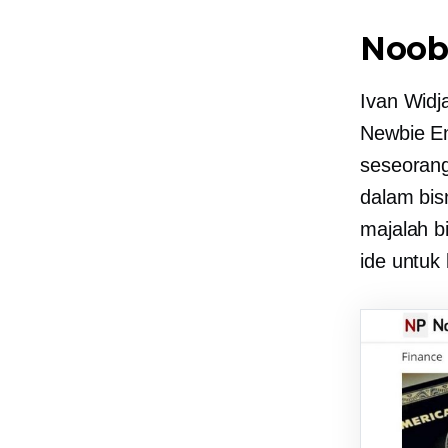
Noob
Ivan Widj
Newbie En
seseorang
dalam bisn
majalah b
ide untuk