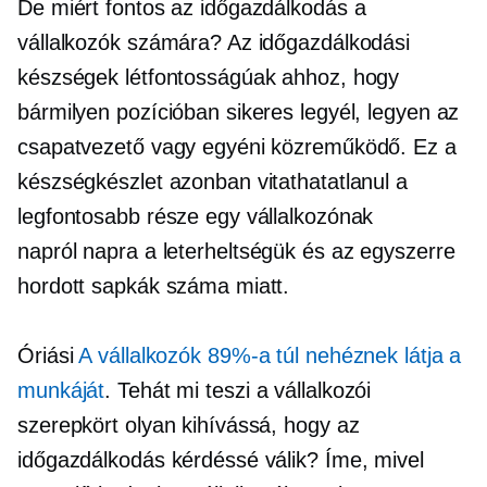
De miért fontos az időgazdálkodás a
vállalkozók számára? Az időgazdálkodási
készségek létfontosságúak ahhoz, hogy
bármilyen pozícióban sikeres legyél, legyen az
csapatvezető vagy egyéni közreműködő. Ez a
készségkészlet azonban vitathatatlanul a
legfontosabb része egy vállalkozónak
napról napra
a leterheltségük és az egyszerre
hordott sapkák száma miatt.
Óriási
A vállalkozók 89%-a túl nehéznek látja a
munkáját
. Tehát mi teszi a vállalkozói
szerepkört olyan kihívássá, hogy az
időgazdálkodás kérdéssé válik? Íme, mivel