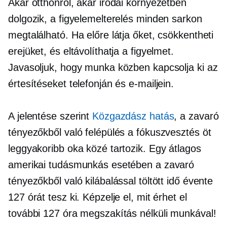
Akár otthonról, akár irodai környezetben
dolgozik, a figyelemelterelés minden sarkon
megtalálható. Ha előre látja őket, csökkentheti
erejüket, és eltávolíthatja a figyelmet.
Javasoljuk, hogy munka közben kapcsolja ki az
értesítéseket telefonján és e-mailjein.
A jelentése szerint
Közgazdász hatás
, a zavaró
tényezőkből való felépülés a fókuszvesztés öt
leggyakoribb oka közé tartozik. Egy átlagos
amerikai tudásmunkás esetében a zavaró
tényezőkből való kilábalással töltött idő évente
127 órát tesz ki. Képzelje el, mit érhet el
további 127 óra megszakítás nélküli munkával!