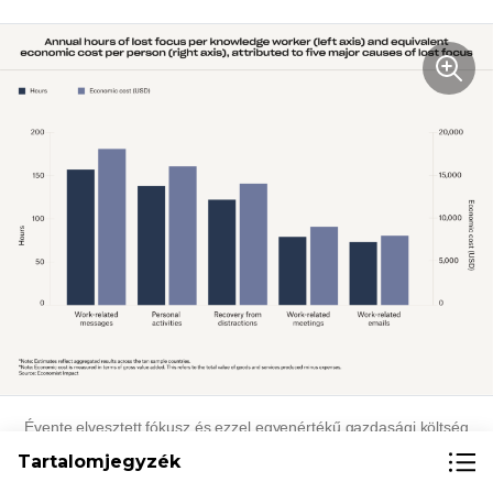
Évente elvesztett fókusz és ezzel egyenértékű gazdasági költség
személyenként (Forrás: az Economist Impact jelentése)
Tartalomjegyzék