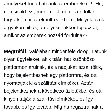
amelyeket tudathatnánk az emberekkel? "Hé,
ne csináld ezt, mert most több ezer dollárt
fogsz költeni az elmúlt években." Melyek azok
a gyakori hibák, amelyeket akkor tapasztal,
amikor az emberek hozzád fordulnak?
Megtréfál:
Valójában mindenféle dolog. Látunk
olyan ügyfeleket, akik talán hat különböző
platformon árulnak, és a napjukat azzal töltik,
hogy bejelentkeznek egy platformra, és ott
nyomtatják ki a szállítási címkéket. Aztán
bejelentkeznek a következő üzletükbe, és ott
kinyomtatják a szállítási címkéket, és így
tovább, és így tovább. Míg ha regisztrálnak a