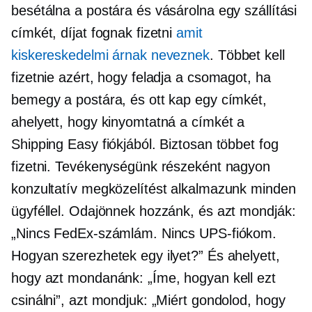
besétálna a postára és vásárolna egy szállítási
címkét, díjat fognak fizetni
amit
kiskereskedelmi árnak neveznek
. Többet kell
fizetnie azért, hogy feladja a csomagot, ha
bemegy a postára, és ott kap egy címkét,
ahelyett, hogy kinyomtatná a címkét a
Shipping Easy fiókjából. Biztosan többet fog
fizetni. Tevékenységünk részeként nagyon
konzultatív megközelítést alkalmazunk minden
ügyféllel. Odajönnek hozzánk, és azt mondják:
„Nincs FedEx-számlám. Nincs UPS-fiókom.
Hogyan szerezhetek egy ilyet?” És ahelyett,
hogy azt mondanánk: „Íme, hogyan kell ezt
csinálni”, azt mondjuk: „Miért gondolod, hogy