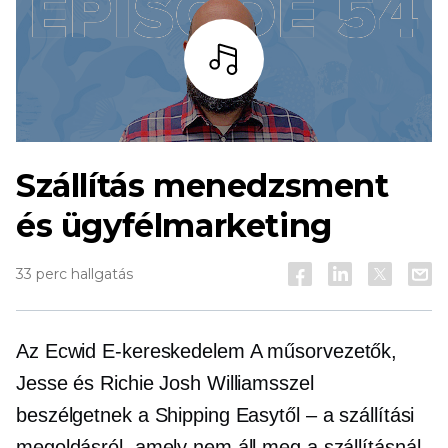
Hallgass
Szállítás menedzsment
és ügyfélmarketing
33 perc hallgatás
Az Ecwid
E-kereskedelem
A műsorvezetők,
Jesse és Richie Josh Williamsszel
beszélgetnek a Shipping Easytől – a szállítási
megoldásról, amely nem áll meg a szállításnál.